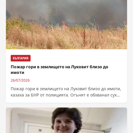
БЪЛГАРИЯ
Пожар гори в землището на Луковит близо до
имоти
26/07/2026
Пожар гори в землището на Луковит близо до имоти,
казаха за БНР от полицията. Огънят е обхванал сухи
треви. На...