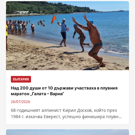
партньорство и...
БЪЛГАРИЯ
Над 200 души от 10 държави участваха в плувния
маратон „Галата – Варна“
26/07/2026
68-годишният алпинист Кирил Досков, който през
1984 г. изкачва Еверест, успешно финишира плувния
маратон „Галата – Варна“. Над 200 души...