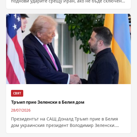
поднови ударите срещу Иран, ако не бъде сключена
сделка с Техеран. Президентът твърди, че...
СВЯТ
Тръмп прие Зеленски в Белия дом
28/07/2026
Президентът на САЩ Доналд Тръмп прие в Белия
дом украинския президент Володимир Зеленски.
Приоритетът на Зеленски са стратегическото