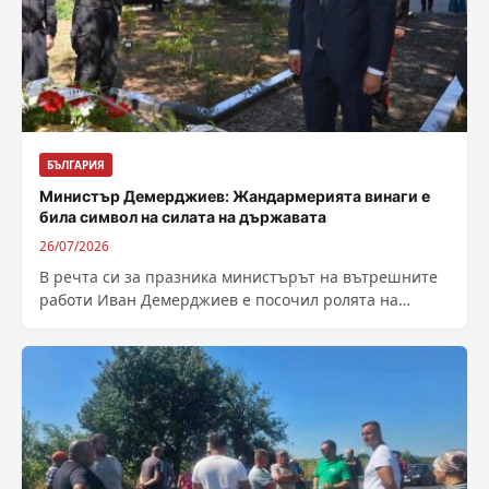
БЪЛГАРИЯ
Министър Демерджиев: Жандармерията винаги е
била символ на силата на държавата
26/07/2026
В речта си за празника министърът на вътрешните
работи Иван Демерджиев е посочил ролята на
структурата през годините ѝ като...