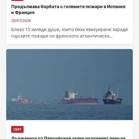
Продължава борбата с големите пожари в Испания
и Франция
28/07/2026
Близо 15 хиляди души, които бяха евакуирани заради
горските пожари по френското атлантическо
крайбрежие, са се завърнали по домовете си,...
СВЯТ
Държавите от Персийския залив подкрепят план на