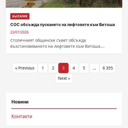
БЪЛГАРИЯ
СОС обсъжда пускането на лифтовете към Витоша
23/07/2026
Столичният общински съвет обсъжда
възстановяването на лифтовете към Витоша.
Подробните устройствени планове за
възстановяване и модернизация на въжените линии
„Алеко“...
Разделяне
« Previous
1
2
3
4
5
…
6 355
на
Next »
публикациите
на
Новини
страници
Контакти