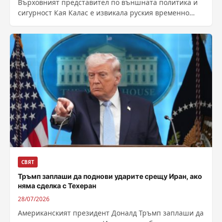
Върховният представител по външната политика и
сигурност Кая Калас е извикала руския временно
управляващ посолството на страната в ЕС заради...
СВЯТ
Тръмп заплаши да поднови ударите срещу Иран, ако
няма сделка с Техеран
28/07/2026
Американският президент Доналд Тръмп заплаши да