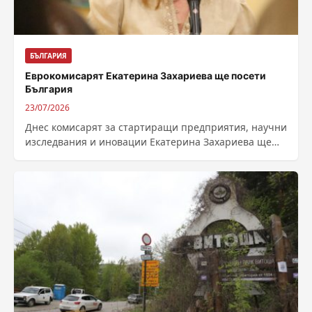
БЪЛГАРИЯ
Еврокомисарят Екатерина Захариева ще посети
България
23/07/2026
Днес комисарят за стартиращи предприятия, научни
изследвания и иновации Екатерина Захариева ще
посети България. Тя ще проведе срещи с министър-
председателя...