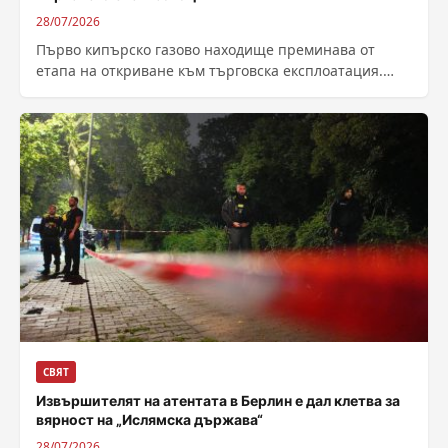
28/07/2026
Първо кипърско газово находище преминава от
етапа на откриване към търговска експлоатация.
Днес италианско-френският консорциум „ENI-
TotalEnergies“, който управлява находището
„Кронос“...
СВЯТ
Извършителят на атентата в Берлин е дал клетва за
вярност на „Ислямска държава“
28/07/2026