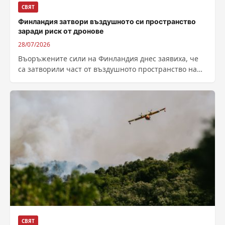
СВЯТ
Финландия затвори въздушното си пространство
заради риск от дронове
28/07/2026
Въоръжените сили на Финландия днес заявиха, че
са затворили част от въздушното пространство на
страната и са ограничили морския трафик...
СВЯТ