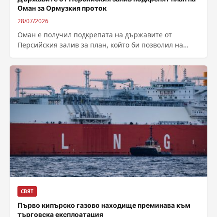
Оман за Ормузкия проток
28/07/2026
Оман е получил подкрепата на държавите от
Персийския залив за план, който би позволил на
Иран да събира доброволни такси...
СВЯТ
Първо кипърско газово находище преминава към
търговска експлоатация