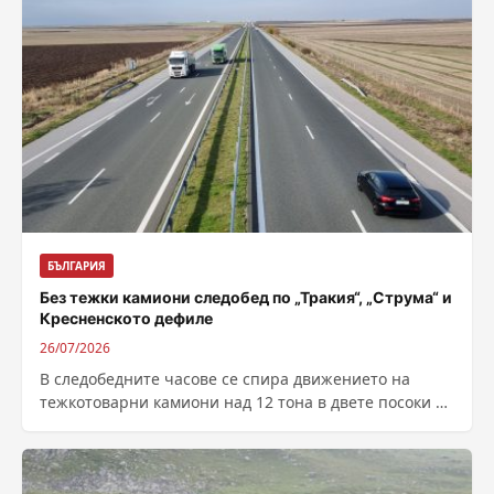
БЪЛГАРИЯ
Без тежки камиони следобед по „Тракия“, „Струма“ и
Кресненското дефиле
26/07/2026
В следобедните часове се спира движението на
тежкотоварни камиони над 12 тона в двете посоки по
магистралите „Тракия“, „Струма“ и...