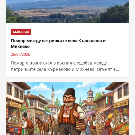
БЪЛГАРИЯ
Пожар между петричките села Кърналово и
Михнево
26/07/2026
Пожар е възникнал в късния следобед между
петричките села Кърналово и Михнево. Огънят е
обхванал земеделски земи, като е засегнал...