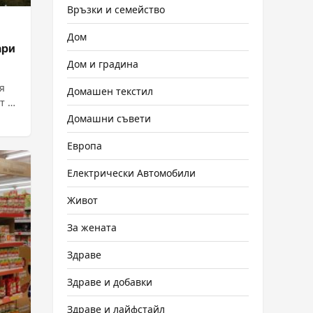
Връзки и семейство
Дом
ари
Дом и градина
я
Домашен текстил
т от
Домашни съвети
Европа
Електрически Автомобили
Живот
За жената
Здраве
Здраве и добавки
Здраве и лайфстайл