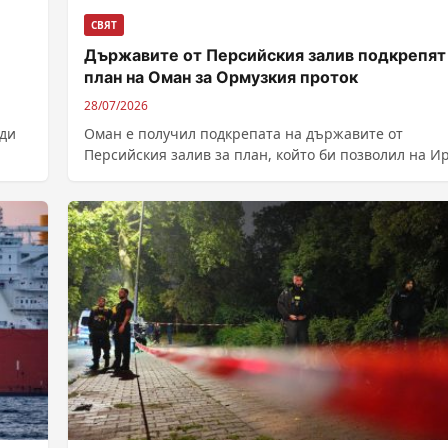
СВЯТ
Държавите от Персийския залив подкрепят
план на Оман за Ормузкия проток
28/07/2026
ади
Оман е получил подкрепата на държавите от
Персийския залив за план, който би позволил на И
да събира доброволни такси...