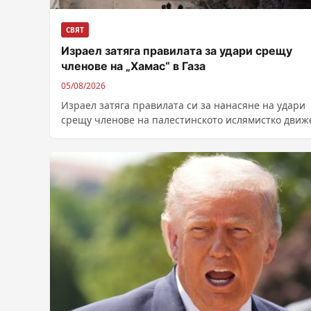
СВЯТ
Израел затяга правилата за удари срещу
членове на „Хамас“ в Газа
05/08/2026
Израел затяга правилата си за нанасяне на удари
срещу членове на палестинското ислямистко движ
„Хамас“ в Ивицата Газа, предаде ДПА,...