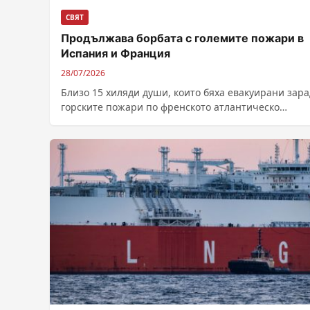
СВЯТ
Продължава борбата с големите пожари в
Испания и Франция
28/07/2026
Близо 15 хиляди души, които бяха евакуирани зар
горските пожари по френското атлантическо
крайбрежие, са се завърнали по домовете си,...