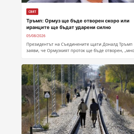
СВЯТ
Тръмп: Ормуз ще бъде отворен скоро или
иранците ще бъдат ударени силно
05/08/2026
Президентът на Съединените щати Доналд Тръмп
заяви, че Ормузкият проток ще бъде отворен, „мно
скоро, или пък (иранците) ще бъдат...