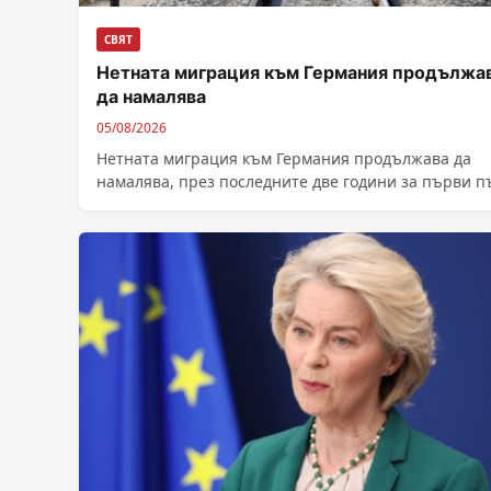
СВЯТ
Нетната миграция към Германия продължа
да намалява
05/08/2026
Нетната миграция към Германия продължава да
намалява, през последните две години за първи пъ
десетилетие се наблюдава обрат при...