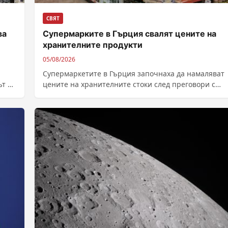
СВЯТ
ва
Супермарките в Гърция свалят цените на
хранителните продукти
05/08/2026
Супермаркетите в Гърция започнаха да намаляват
т от
цените на хранителните стоки след преговори с
правителството. Свалянето на цените е започнало
още...