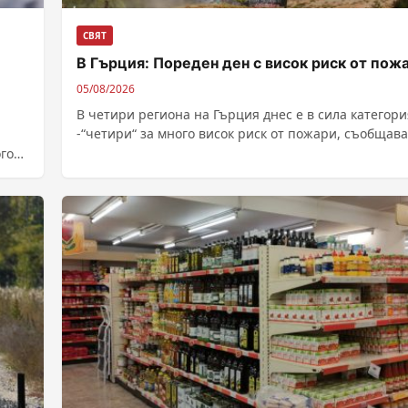
СВЯТ
В Гърция: Пореден ден с висок риск от пож
05/08/2026
В четири региона на Гърция днес е в сила категори
-“четири“ за много висок риск от пожари, съобщава
Министерството...
го