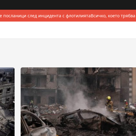
 посланици след инцидента с флотилията
Всичко, което трябва