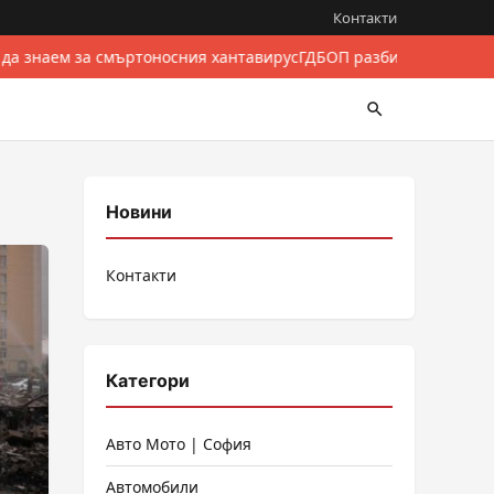
Контакти
 да знаем за смъртоносния хантавирус
ГДБОП разби международен
Новини
Контакти
Категори
Авто Мото | София
Автомобили