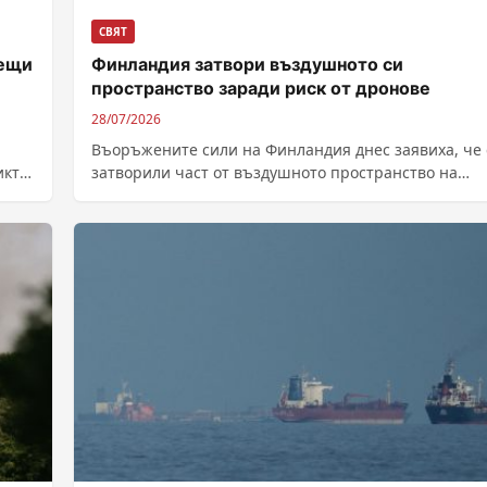
СВЯТ
жещи
Финландия затвори въздушното си
пространство заради риск от дронове
28/07/2026
Въоръжените сили на Финландия днес заявиха, че 
икта
затворили част от въздушното пространство на
страната и са ограничили морския трафик...