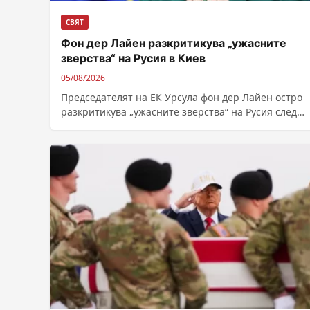
СВЯТ
Фон дер Лайен разкритикува „ужасните
зверства“ на Русия в Киев
05/08/2026
Председателят на ЕК Урсула фон дер Лайен остро
разкритикува „ужасните зверства“ на Русия след
смъртоносна атака срещу Киевска област. Тя...