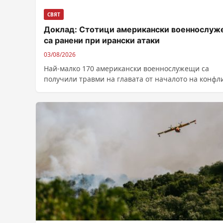
СВЯТ
Доклад: Стотици американски военнослу
са ранени при ирански атаки
03/08/2026
Най-малко 170 американски военнослужещи са
получили травми на главата от началото на конфл
с Иран до началото на април, сочат...