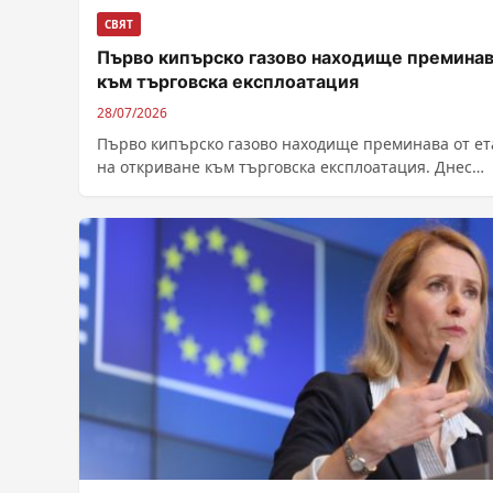
СВЯТ
Първо кипърско газово находище премина
към търговска експлоатация
28/07/2026
Първо кипърско газово находище преминава от ет
на откриване към търговска експлоатация. Днес
италианско-френският консорциум „ENI-TotalEnergi
който управлява находището „Кронос“...