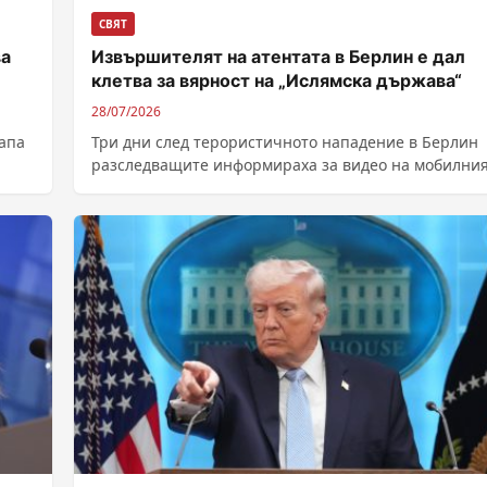
СВЯТ
ва
Извършителят на атентата в Берлин е дал
клетва за вярност на „Ислямска държава“
28/07/2026
апа
Три дни след терористичното нападение в Берлин
разследващите информираха за видео на мобилни
es“,
телефон на извършителя, което съдържа клетва за.