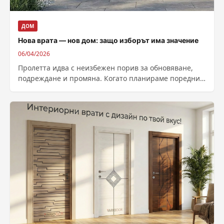
ДОМ
Нова врата — нов дом: защо изборът има значение
06/04/2026
Пролетта идва с неизбежен порив за обновяване,
подреждане и промяна. Когато планираме поредния
ремонт, често се фокусираме върху цвета на...