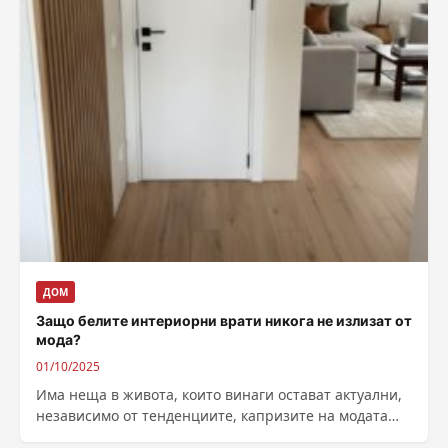
ДОМ
Защо белите интериорни врати никога не излизат от
мода?
01/10/2025
Има неща в живота, които винаги остават актуални,
независимо от тенденциите, капризите на модата
или вкусовете на времето. Малката черна...