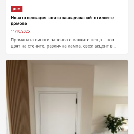
ДОМ
Новата сензация, която завладява най-стилните
домове
11/10/2025
Промяната винаги започва с малките неща – нов
цвят на стените, различна лампа, свеж акцент в
декора. Но понякога, най-впечатляващата...