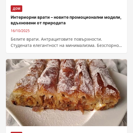
ДОМ
Интериорни врати – новите промоционални модели,
вдъхновени от природата
16/10/2025
Белите врати. Антрацитовите повърхности.
Студената елегантност на минимализма. Безспорно
красиви. Безспорно модерни. Но честно усещате ли
се у дома с...