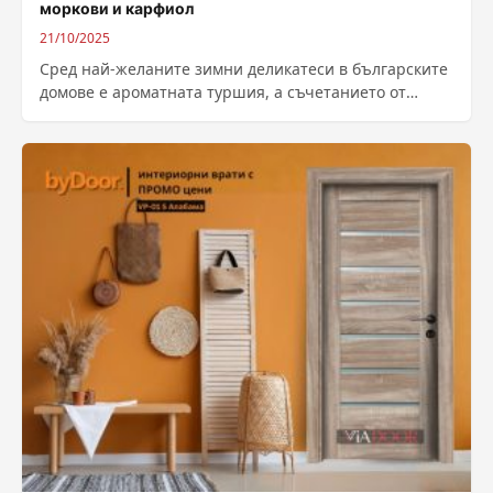
моркови и карфиол
21/10/2025
Сред най-желаните зимни деликатеси в българските
домове е ароматната туршия, а съчетанието от
зелени домати, моркови и карфиол е класическа...