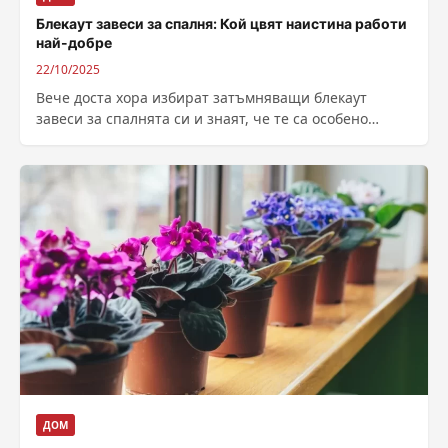
Блекаут завеси за спалня: Кой цвят наистина работи
най-добре
22/10/2025
Вече доста хора избират затъмняващи блекаут
завеси за спалнята си и знаят, че те са особено
благоприятни за добрия сън....
ДОМ