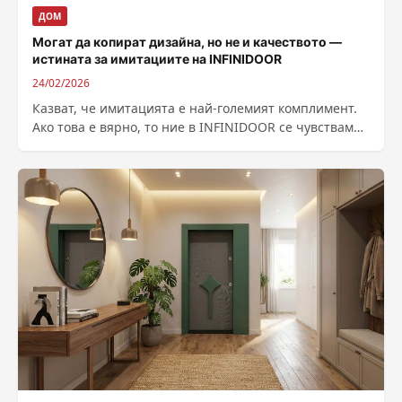
ДОМ
Могат да копират дизайна, но не и качеството —
истината за имитациите на INFINIDOOR
24/02/2026
Казват, че имитацията е най-големият комплимент.
Ако това е вярно, то ние в INFINIDOOR се чувстваме
изключително поласкани напоследък. На...