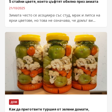
5 стайни цветя, които цъфтят обилно през зимата
21/10/2025
Зимата често се асоциира със студ, мрак и липса на
ярки цветове, но това не означава, че домът ви
трябва...
ДОМ
Как да приготвите туршия от зелени домати,