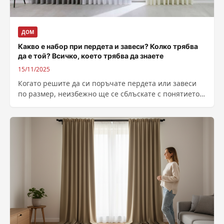
ДОМ
Какво е набор при пердета и завеси? Колко трябва
да е той? Всичко, което трябва да знаете
15/11/2025
Когато решите да си поръчате пердета или завеси
по размер, неизбежно ще се сблъскате с понятието
набор. Той е ключов...