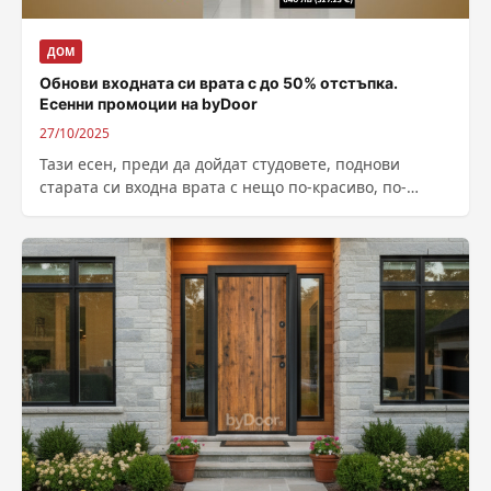
ДОМ
Обнови входната си врата с до 50% отстъпка.
Есенни промоции на byDoor
27/10/2025
Тази есен, преди да дойдат студовете, поднови
старата си входна врата с нещо по-красиво, по-
здраво и по-сигурно, а ние имаме...