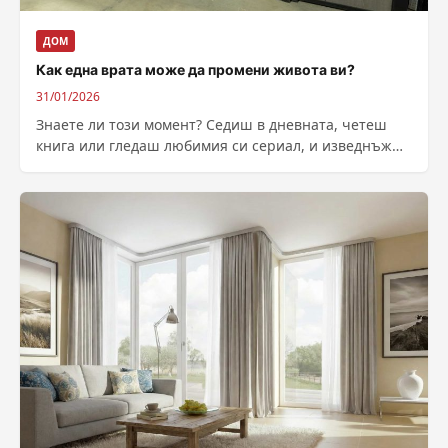
ДОМ
Как една врата може да промени живота ви?
31/01/2026
Знаете ли този момент? Седиш в дневната, четеш
книга или гледаш любимия си сериал, и изведнъж…
клик-трак-дрън. Съседът от третия...