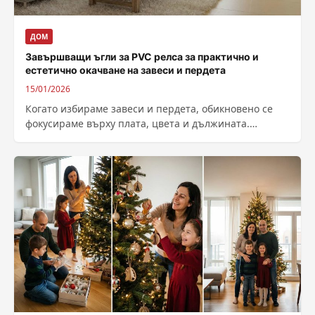
ДОМ
Завършващи ъгли за PVC релса за практично и
естетично окачване на завеси и пердета
15/01/2026
Когато избираме завеси и пердета, обикновено се
фокусираме върху плата, цвета и дължината.
Истината обаче е, че перфектният резултат зависи...