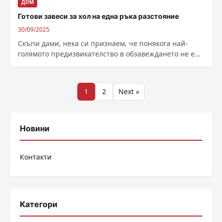
ДОМ
Готови завеси за хол на една ръка разстояние
30/09/2025
Скъпи дами, нека си признаем, че понякога най-
голямото предизвикателство в обзавеждането не е
избора на диван или килим, а са...
Разделяне
1
2
Next »
на
публикациите
Новини
на
Контакти
страници
Категори