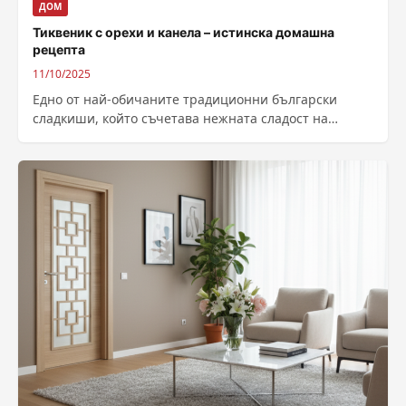
ДОМ
Тиквеник с орехи и канела – истинска домашна
рецепта
11/10/2025
Едно от най-обичаните традиционни български
сладкиши, който съчетава нежната сладост на
тиквата с ароматните орехи и топлата канела.
Тиквата е...