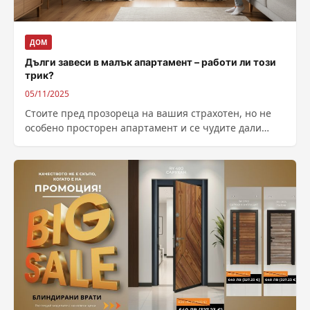
ДОМ
Дълги завеси в малък апартамент – работи ли този
трик?
05/11/2025
Стоите пред прозореца на вашия страхотен, но не
особено просторен апартамент и се чудите дали
тези величествени, докосващи пода завеси,...