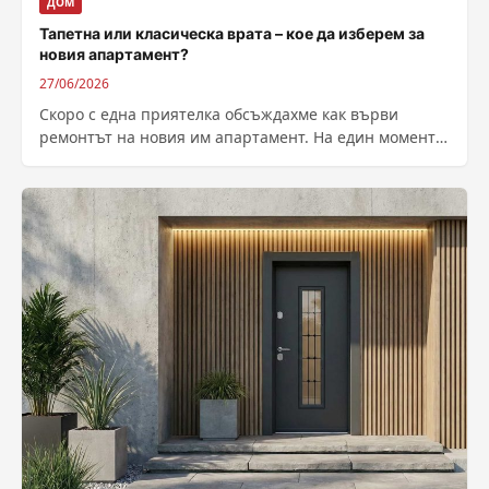
ДОМ
Тапетна или класическа врата – кое да изберем за
новия апартамент?
27/06/2026
Скоро с една приятелка обсъждахме как върви
ремонтът на новия им апартамент. На един момент
тя ме попита: „Ами тези тапетни...