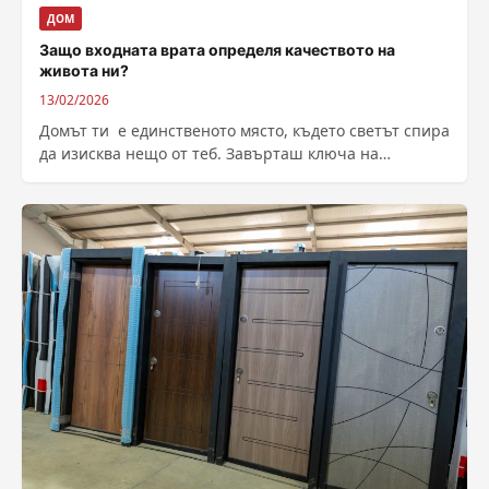
ДОМ
Защо входната врата определя качеството на
живота ни?
13/02/2026
Домът ти е единственото място, където светът спира
да изисква нещо от теб. Завърташ ключа на
входната врата, прекрачваш прага...