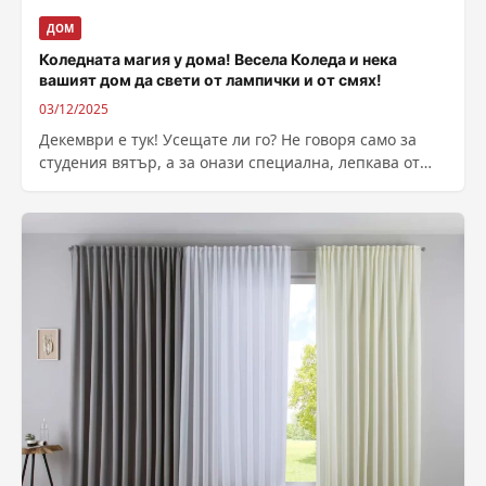
ДОМ
Коледната магия у дома! Весела Коледа и нека
вашият дом да свети от лампички и от смях!
03/12/2025
Декември е тук! Усещате ли го? Не говоря само за
студения вятър, а за онази специална, лепкава от
захар и...