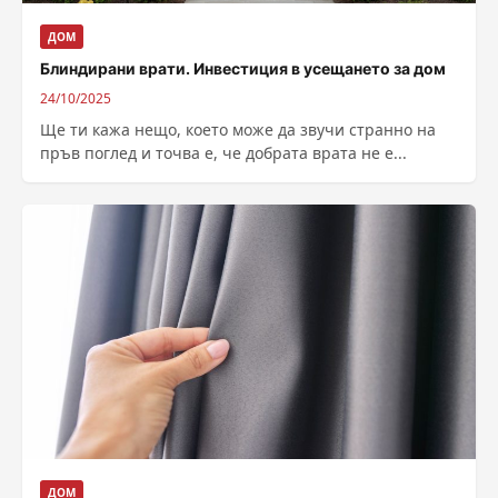
ДОМ
Блиндирани врати. Инвестиция в усещането за дом
24/10/2025
Ще ти кажа нещо, което може да звучи странно на
пръв поглед и точва е, че добрата врата не е...
ДОМ