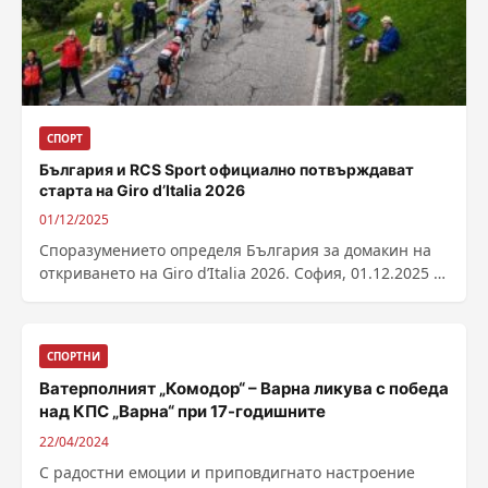
СПОРТ
България и RCS Sport официално потвърждават
старта на Giro d’Italia 2026
01/12/2025
Споразумението определя България за домакин на
откриването на Giro d’Italia 2026. София, 01.12.2025 г.:
Световноизвестната колоездачна обиколка Giro
d’Italia ще...
СПОРТНИ
Ватерполният „Комодор“ – Варна ликува с победа
над КПС „Варна“ при 17-годишните
22/04/2024
С радостни емоции и приповдигнато настроение