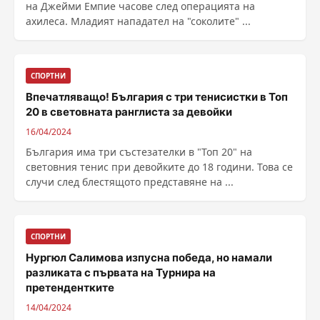
на Джейми Емпие часове след операцията на
ахилеса. Младият нападател на "соколите" ...
СПОРТНИ
Впечатляващо! България с три тенисистки в Топ
20 в световната ранглиста за девойки
16/04/2024
България има три състезателки в "Топ 20" на
световния тенис при девойките до 18 години. Това се
случи след блестящото представяне на ...
СПОРТНИ
Нургюл Салимова изпусна победа, но намали
разликата с първата на Турнира на
претендентките
14/04/2024