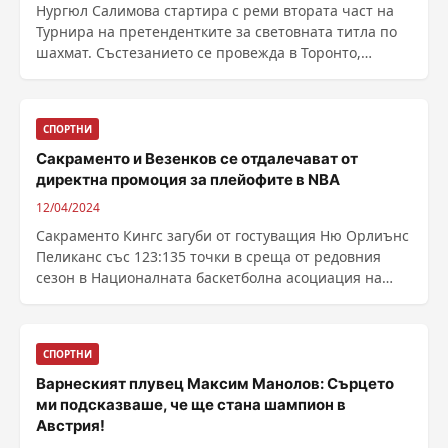
Нургюл Салимова стартира с реми втората част на
Турнира на претендентките за световната титла по
шахмат. Състезанието се провежда в Торонто,
Канада. ......
СПОРТНИ
Сакраменто и Везенков се отдалечават от
директна промоция за плейофите в NBA
12/04/2024
Сакраменто Кингс загуби от гостуващия Ню Орлиънс
Пеликанс със 123:135 точки в среща от редовния
сезон в Националната баскетболна асоциация на
САЩ и ......
СПОРТНИ
Варнеският плувец Максим Манолов: Сърцето
ми подсказваше, че ще стана шампион в
Австрия!