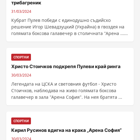
трибагреник
31/03/2024
Кубрат Пулев победи с единодушно съдийско
решение Игор Шевадзуцкий (Украйна) в гвоздея на
голямата боксова галавечер в столичната "Арена ......
СПОРТНИ
Христо Стоичков подкрепя Пулеви край ринга
30/03/2024
Легендата на ЦСКА и световния футбол - Христо
Стоичков, наблюдава на живо голямата боксова
галавечер в зала "Арена София". На нея братята ...
СПОРТНИ
Кирил Русинов вдигна на крака „Арена София“
30/03/2024