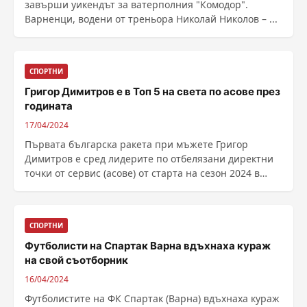
завърши уикендът за ватерполния "Комодор".
Варненци, водени от треньора Николай Николов – ...
СПОРТНИ
Григор Димитров е в Топ 5 на света по асове през
годината
17/04/2024
Първата българска ракета при мъжете Григор
Димитров е сред лидерите по отбелязани директни
точки от сервис (асове) от старта на сезон 2024 в
тениса, ......
СПОРТНИ
Футболисти на Спартак Варна вдъхнаха кураж
на свой съотборник
16/04/2024
Футболистите на ФК Спартак (Варна) вдъхнаха кураж