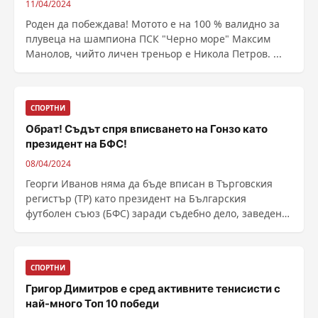
11/04/2024
Роден да побеждава! Мотото е на 100 % валидно за
плувеца на шампиона ПСК "Черно море" Максим
Манолов, чийто личен треньор е Никола Петров. ...
СПОРТНИ
Обрат! Съдът спря вписването на Гонзо като
президент на БФС!
08/04/2024
Георги Иванов няма да бъде вписан в Търговския
регистър (ТР) като президент на Българския
футболен съюз (БФС) заради съдебно дело, заведено
от ......
СПОРТНИ
Григор Димитров е сред активните тенисисти с
най-много Топ 10 победи