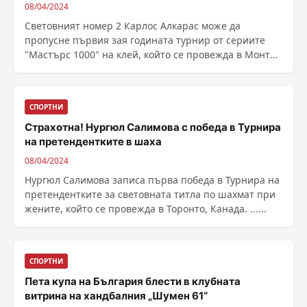
08/04/2024
Световният номер 2 Карлос Алкарас може да
пропусне първия зая годината турнир от сериите
"Мастърс 1000" на клей, който се провежда в Монте
...
СПОРТНИ
Страхотна! Нургюл Салимова с победа в Турнира
на претендентките в шаха
08/04/2024
Нургюл Салимова записа първа победа в Турнира на
претендентките за световната титла по шахмат при
жените, който се провежда в Торонто, Канада. ......
СПОРТНИ
Пета купа на България блести в клубната
витрина на хандбалния „Шумен 61“