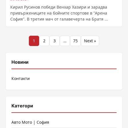
Кирил Русинов победи Венхар Хазири и зарадва
привържениците на бойните спортове в "Арена
София". В третия мач от галавечерта на Братя ...
Разделяне
1
2
3
…
75
Next »
на
публикациите
Новини
на
Контакти
страници
Категори
Авто Мото | София