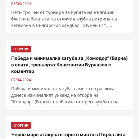
08/04/2024
Пети трофей от турнира за Купата на България
блести в богатата на отличия клубна витрина на
хегемона в българския хандбал "Шумен 61". ...
СПОРТНИ
Победа и минимална загуба за „Комодор“ (Варна)
в елита, треньорът Константин Бурназов с
коментар
07/04/2024
Победа и минимална загуба, само с гол разлика,
донесе изминалият уикенд на отбора на
"Комодор" (Варна), съобщиха от пресслужбата на
отбора. ...
СПОРТНИ
Черно море атакува второто място в Първа лига