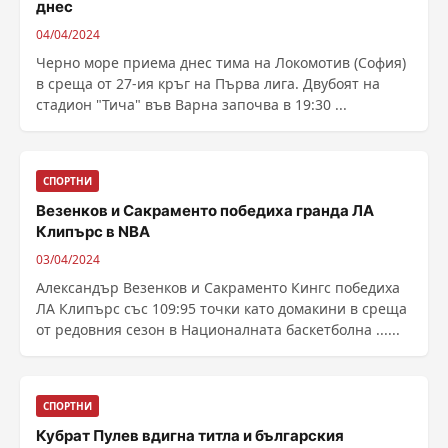
днес
04/04/2024
Черно море приема днес тима на Локомотив (София)
в среща от 27-ия кръг на Първа лига. Двубоят на
стадион "Тича" във Варна започва в 19:30 ...
СПОРТНИ
Везенков и Сакраменто победиха гранда ЛА
Клипърс в NBA
03/04/2024
Александър Везенков и Сакраменто Кингс победиха
ЛА Клипърс със 109:95 точки като домакини в среща
от редовния сезон в Националната баскетболна ......
СПОРТНИ
Кубрат Пулев вдигна титла и българския