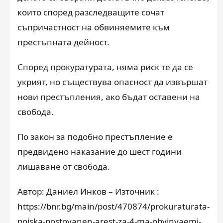
които според разследващите сочат
съпричастност на обвиняемите към
престъпната дейност.
Според прокуратурата, няма риск те да се
укрият, но съществува опасност да извършат
нови престъпления, ако бъдат оставени на
свобода.
По закон за подобно престъпление е
предвидено наказание до шест години
лишаване от свобода.
Автор: Даниел Инков – Източник :
https://bnr.bg/main/post/470874/prokuraturata-
poiska-postoyanen-arest-za-4-ma-obvinyaemi-