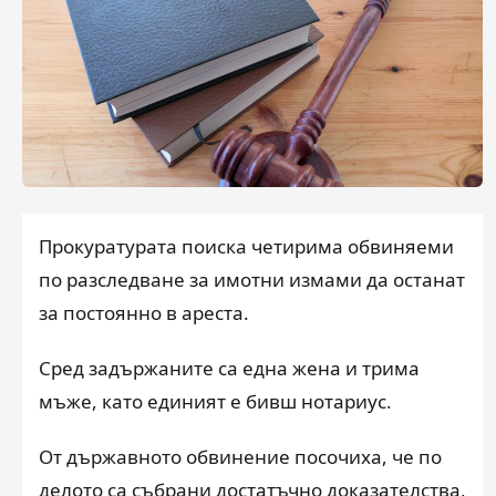
Прокуратурата поиска четирима обвиняеми
по разследване за имотни измами да останат
за постоянно в ареста.
Сред задържаните са една жена и трима
мъже, като единият е бивш нотариус.
От държавното обвинение посочиха, че по
делото са събрани достатъчно доказателства,