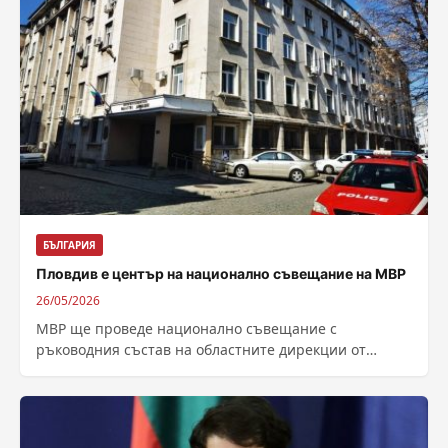
БЪЛГАРИЯ
Пловдив е център на национално съвещание на МВР
26/05/2026
МВР ще проведе национално съвещание с
ръководния състав на областните дирекции от
Южна България днес в Пловдив. Ще участват
политическото...