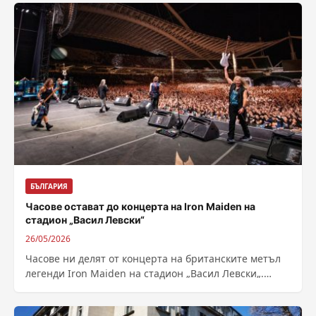
БЪЛГАРИЯ
Часове остават до концерта на Iron Maiden на
стадион „Васил Левски“
26/05/2026
Часове ни делят от концерта на британските метъл
легенди Iron Maiden на стадион „Васил Левски„.
Колосите Iron Maiden пристигат в...