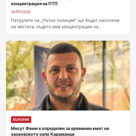
концентрация на ПТП
26/05/2026
Патрулите на „Пътна полиция“ ще бъдат насочени
на местата, където има концентрация на
пътнотранспортни произшествия. Това каза
изпълняващият длъжността главен...
БЪЛГАРИЯ
Месут Феим е определен за временен кмет на
хасковското село Караманци