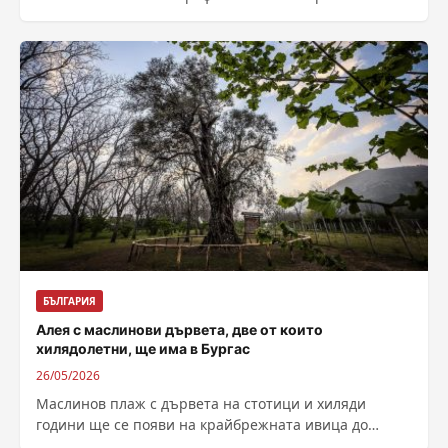
семейства в област Монтана. Преди три години те...
БЪЛГАРИЯ
Алея с маслинови дървета, две от които
хилядолетни, ще има в Бургас
26/05/2026
Маслинов плаж с дървета на стотици и хиляди
години ще се появи на крайбрежната ивица до
Моста в Бургас това...