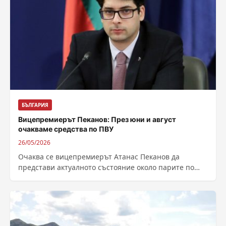
БЪЛГАРИЯ
Вицепремиерът Пеканов: През юни и август
очакваме средства по ПВУ
26/05/2026
Очаква се вицепремиерът Атанас Пеканов да
представи актуалното състояние около парите по
Плана за възстановяване и устойчивост. Страната ни
изостава...