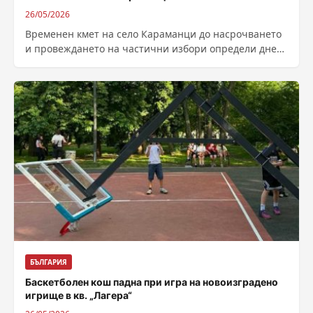
26/05/2026
Временен кмет на село Караманци до насрочването
и провеждането на частични избори определи днес
Общинският съвет в хасковските Минерални бани....
БЪЛГАРИЯ
Баскетболен кош падна при игра на новоизградено
игрище в кв. „Лагера“