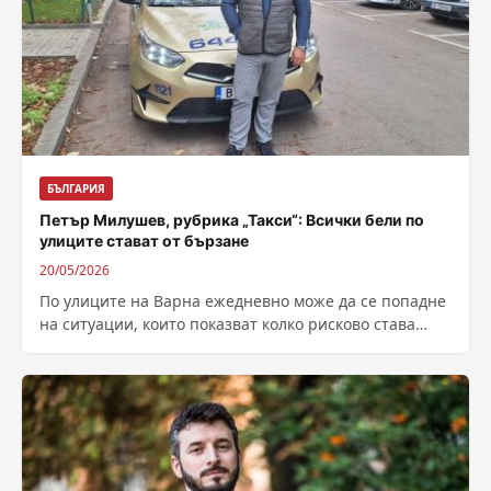
БЪЛГАРИЯ
Петър Милушев, рубрика „Такси“: Всички бели по
улиците стават от бързане
20/05/2026
По улиците на Варна ежедневно може да се попадне
на ситуации, които показват колко рисково става
движението, когато шофьорите бързат...