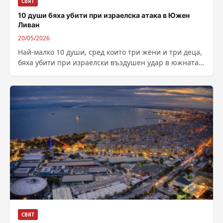
СВЯТ
10 души бяха убити при израелска атака в Южен
Ливан
20/05/2026
Най-малко 10 души, сред които три жени и три деца,
бяха убити при израелски въздушен удар в южната
част на...
СВЯТ