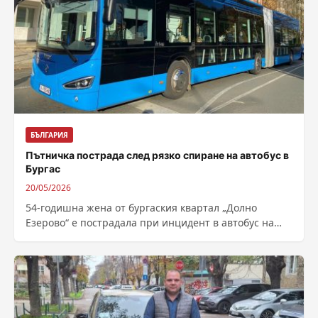
БЪЛГАРИЯ
Пътничка пострада след рязко спиране на автобус в
Бургас
20/05/2026
54-годишна жена от бургаския квартал „Долно
Езерово“ е пострадала при инцидент в автобус на
градския транспорт в Бургас. Случаят е...