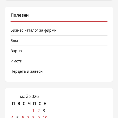
Полезни
Бизнес каталог за фирми
Блог
Варна
Имоти
Пердета и завеси
май 2026
П
В
С
Ч
П
С
Н
1
2
3
4
5
6
7
8
9
10