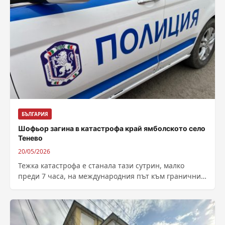
БЪЛГАРИЯ
Шофьор загина в катастрофа край ямболското село
Тенево
20/05/2026
Тежка катастрофа е станала тази сутрин, малко
преди 7 часа, на международния път към граничния
пункт Лесово до разклона за...