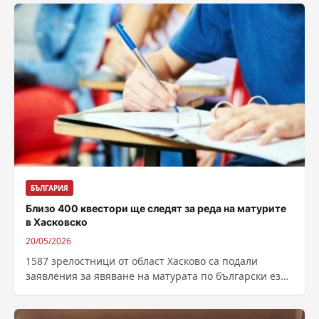
БЪЛГАРИЯ
Близо 400 квестори ще следят за реда на матурите
в Хасковско
20/05/2026
1587 зрелостници от област Хасково са подали
заявления за явяване на матурата по български език
и литература днес, информират от...