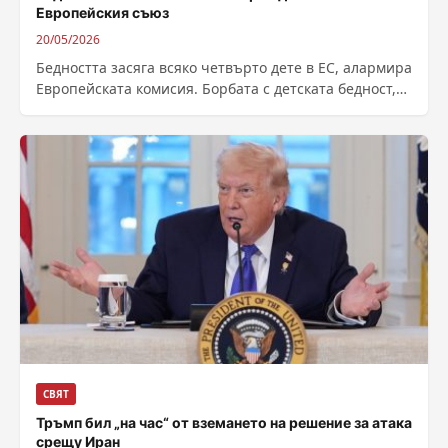
Европейския съюз
20/05/2026
Бедността засяга всяко четвърто дете в ЕС, алармира
Европейската комисия. Борбата с детската бедност,
насърчаването на благосъстоянието на децата и...
СВЯТ
Тръмп бил „на час“ от вземането на решение за атака
срещу Иран