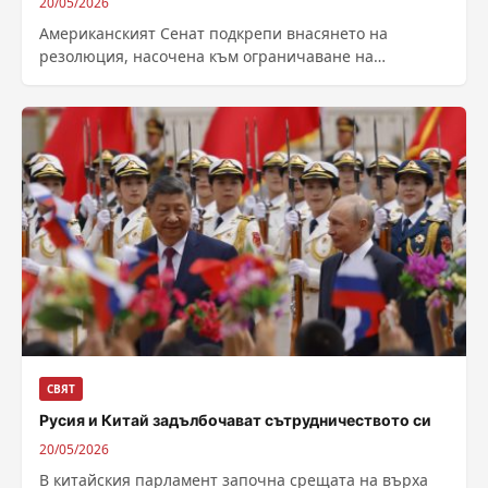
20/05/2026
Американският Сенат подкрепи внасянето на
резолюция, насочена към ограничаване на
военните правомощия на президента на
Съединените щати Доналд Тръмп по...
СВЯТ
Русия и Китай задълбочават сътрудничеството си
20/05/2026
В китайския парламент започна срещата на върха