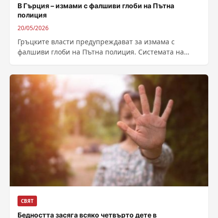
В Гърция – измами с фалшиви глоби на Пътна
полиция
20/05/2026
Гръцките власти предупреждават за измама с
фалшиви глоби на Пътна полиция. Системата на
измамата е следната, казаха специалисти от отдела...
СВЯТ
Бедността засяга всяко четвърто дете в