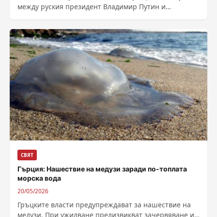
между руския президент Владимир Путин и
китайския му колега Си Цзинпин. Визитата идва...
СВЯТ
Гърция: Нашествие на медузи заради по-топлата
морска вода
20/05/2026
Гръцките власти предупреждават за нашествие на
медузи. При ужилване предизвикват зачервяване и