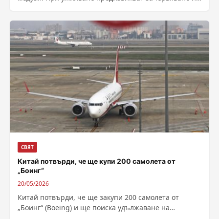
слаба болка. На плажовете на няколко района се...
СВЯТ
Китай потвърди, че ще купи 200 самолета от
„Боинг“
20/05/2026
Китай потвърди, че ще закупи 200 самолета от
„Боинг“ (Boeing) и ще поиска удължаване на
митническото примирие със САЩ, договорено...