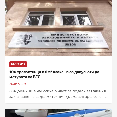
БЪЛГАРИЯ
100 зрелостници в Ямболско не са допуснати до
матурата по БЕЛ
20/05/2026
804 ученици в Ямболска област са подали заявления
за явяване на задължителния държавен зрелостен
изпит по български език и литература....