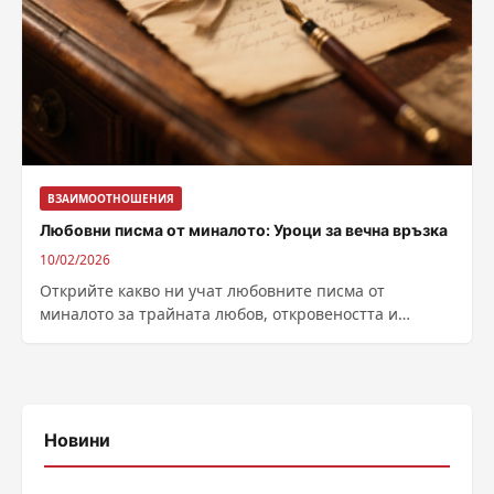
ВЗАИМООТНОШЕНИЯ
Любовни писма от миналото: Уроци за вечна връзка
10/02/2026
Открийте какво ни учат любовните писма от
миналото за трайната любов, откровеността и
търпението в съвременните връзки. Вдъхновете се
да пишете днес!
Новини