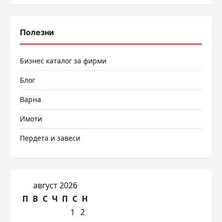
Полезни
Бизнес каталог за фирми
Блог
Варна
Имоти
Пердета и завеси
август 2026
П
В
С
Ч
П
С
Н
1
2