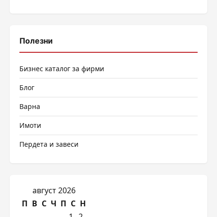
Полезни
Бизнес каталог за фирми
Блог
Варна
Имоти
Пердета и завеси
август 2026
П
В
С
Ч
П
С
Н
1
2