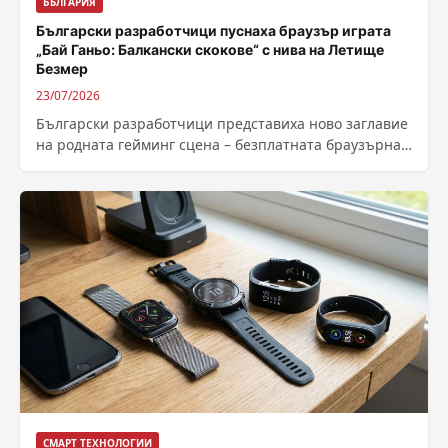
БЪЛГАРИЯ
Български разработчици пуснаха браузър играта
„Бай Ганьо: Балкански скокове“ с нива на Летище
Безмер
23/07/2026
Български разработчици представиха ново заглавие
на родната гейминг сцена – безплатната браузърна
2D платформена игра на български език, озаглавена
„Бай...
СМАРТ ТЕХНОЛОГИИ