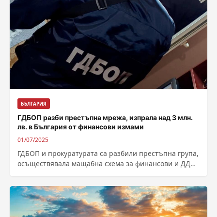
БЪЛГАРИЯ
ГДБОП разби престъпна мрежа, изпрала над 3 млн.
лв. в България от финансови измами
01/07/2025
ГДБОП и прокуратурата са разбили престъпна група,
осъществявала мащабна схема за финансови и ДДС
измами. Това стана ясно по време...