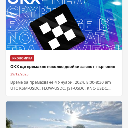
ИКОНОМИКА
OKX ще премахне няколко двойки за спот търговия
29/12/2023
Време за премахване 4 Януари, 2024, 8:00-8:30 am
UTC KSM-USDC, FLOW-USDC, JST-USDC, KNC-USDC,
ANT-USDC, FSN-USDT, ZKS-USDT, CAPO-USDT, CVP-
USDT; Време за...