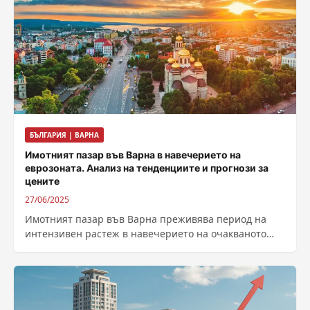
БЪЛГАРИЯ | ВАРНА
Имотният пазар във Варна в навечерието на
еврозоната. Анализ на тенденциите и прогнози за
цените
27/06/2025
Имотният пазар във Варна преживява период на
интензивен растеж в навечерието на очакваното
присъединяване на България към еврозоната на 1...