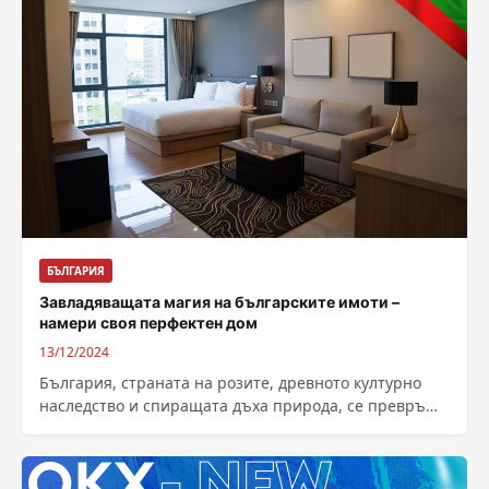
БЪЛГАРИЯ
Завладяващата магия на българските имоти –
намери своя перфектен дом
13/12/2024
България, страната на розите, древното културно
наследство и спиращата дъха природа, се превръща
във все по-желана дестинация за живот и...