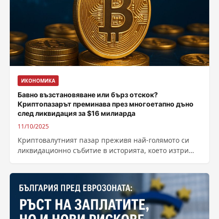
ИКОНОМИКА
Бавно възстановяване или бърз отскок?
Криптопазарът преминава през многоетапно дъно
след ликвидация за $16 милиарда
11/10/2025
Криптовалутният пазар преживя най-голямото си
ликвидационно събитие в историята, което изтри
$16 милиарда дълги позиции и постави
инвеститорите пред въпроса:...