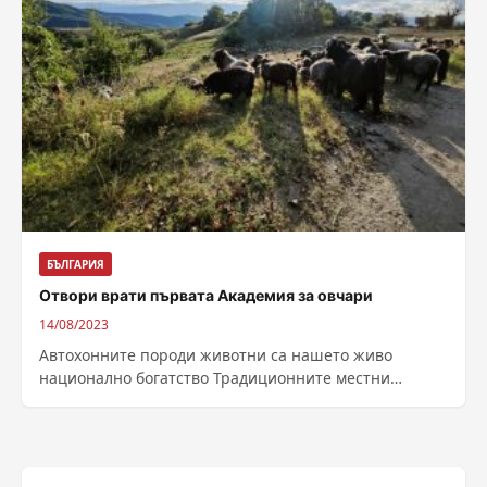
БЪЛГАРИЯ
Отвори врати първата Академия за овчари
14/08/2023
Автохонните породи животни са нашето живо
национално богатство Традиционните местни
породи домашни животни са част от
биоразнообразието и ценен местен...