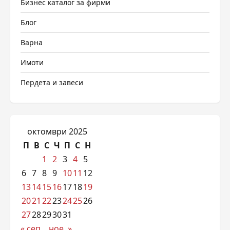
Бизнес каталог за фирми
Блог
Варна
Имоти
Пердета и завеси
октомври 2025
П
В
С
Ч
П
С
Н
1
2
3
4
5
6
7
8
9
10
11
12
13
14
15
16
17
18
19
20
21
22
23
24
25
26
27
28
29
30
31
« сеп.
ное. »