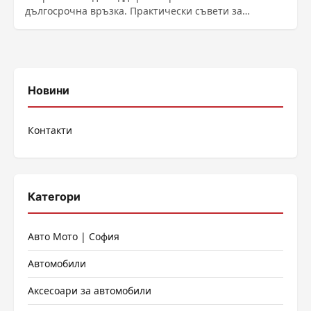
дългосрочна връзка. Практически съвети за
съвместно време, комуникация, изненади и
интимност, за да запазите любовта жива.
Новини
Контакти
Категори
Авто Мото | София
Автомобили
Аксесоари за автомобили