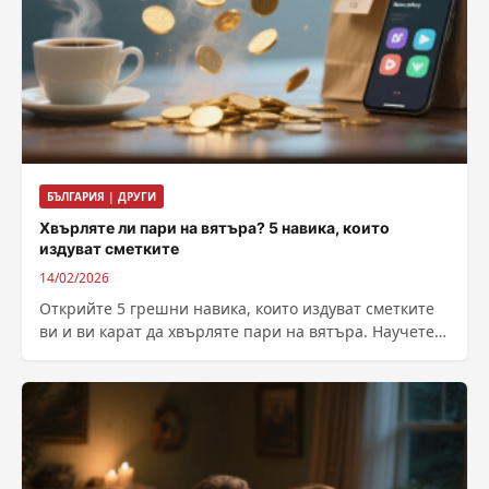
БЪЛГАРИЯ | ДРУГИ
Хвърляте ли пари на вятъра? 5 навика, които
издуват сметките
14/02/2026
Открийте 5 грешни навика, които издуват сметките
ви и ви карат да хвърляте пари на вятъра. Научете
как да спестявате ефективно и да постигнете
финансова стабилност с нашите съвети.