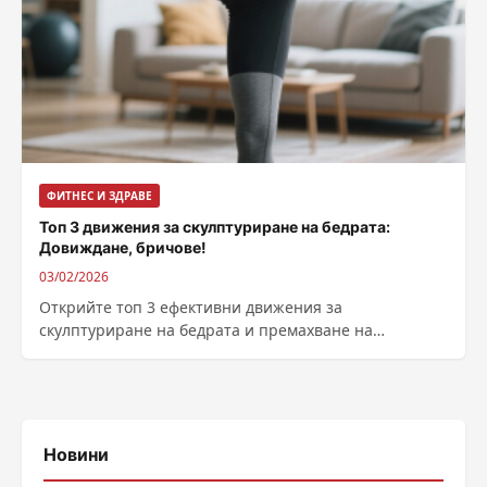
ФИТНЕС И ЗДРАВЕ
Топ 3 движения за скулптуриране на бедрата:
Довиждане, бричове!
03/02/2026
Открийте топ 3 ефективни движения за
скулптуриране на бедрата и премахване на
бричовете. С 10 минути на ден ще постигнете
стегнати крака. Започнете сега!
Новини