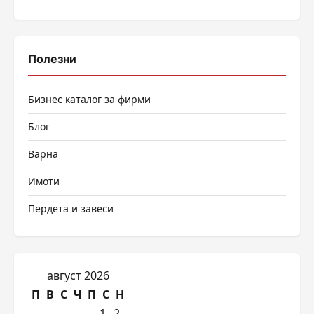
Полезни
Бизнес каталог за фирми
Блог
Варна
Имоти
Пердета и завеси
август 2026
П
В
С
Ч
П
С
Н
1
2