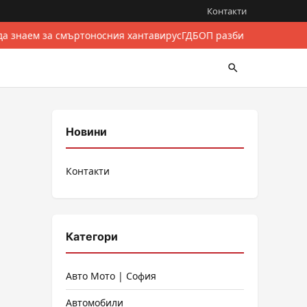
Контакти
да знаем за смъртоносния хантавирус
ГДБОП разби международен
Новини
Контакти
Категори
Авто Мото | София
Автомобили