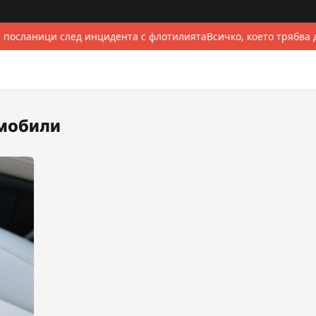
 посланици след инцидента с флотилията
Всичко, което трябва 
омобили