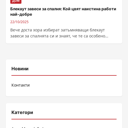
ДОМ
Блекаут завеси за спалня: Кой цвят наистина работи
най-добре
22/10/2025
Вече доста хора избират затъмняващи блекаут
завеси за спалнята си и знаят, че те са особено
благоприятни за добрия сън....
Новини
Контакти
Категори