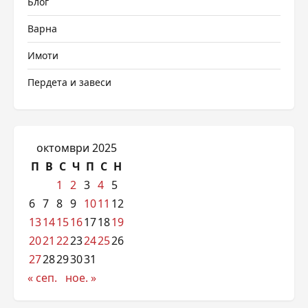
Блог
Варна
Имоти
Пердета и завеси
октомври 2025
П
В
С
Ч
П
С
Н
1
2
3
4
5
6
7
8
9
10
11
12
13
14
15
16
17
18
19
20
21
22
23
24
25
26
27
28
29
30
31
« сеп.
ное. »