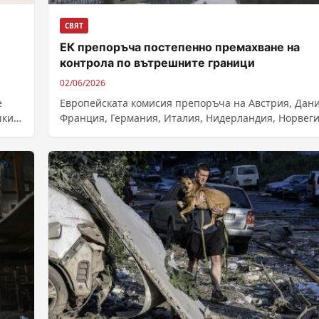
СВЯТ
ЕК препоръча постепенно премахване на
контрола по вътрешните граници
02/06/2026
е
Европейската комисия препоръча на Австрия, Дани
шки
Франция, Германия, Италия, Нидерландия, Норвеги
Словения и Швеция да работят за постепенното
премахване на...