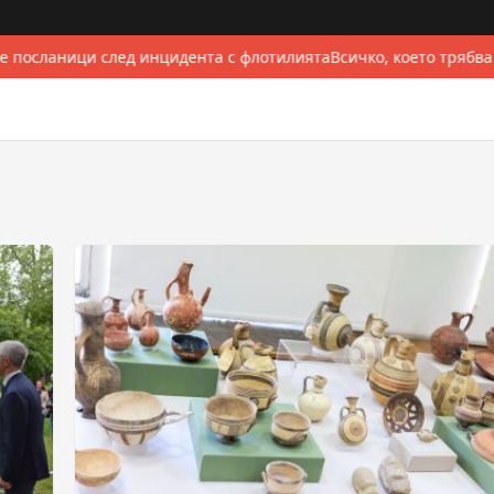
 посланици след инцидента с флотилията
Всичко, което трябва