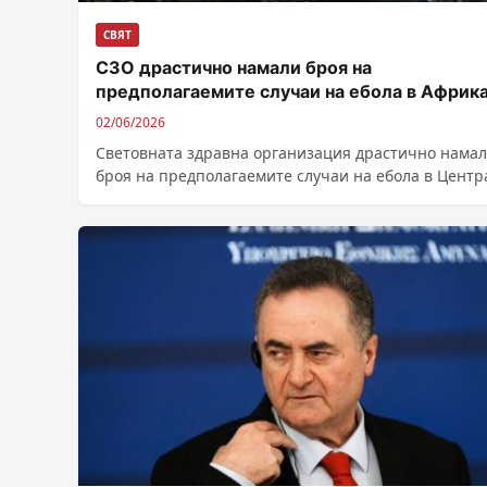
СВЯТ
СЗО драстично намали броя на
предполагаемите случаи на ебола в Африк
02/06/2026
Световната здравна организация драстично нама
броя на предполагаемите случаи на ебола в Центр
Африка до 116 от над 900 преди...