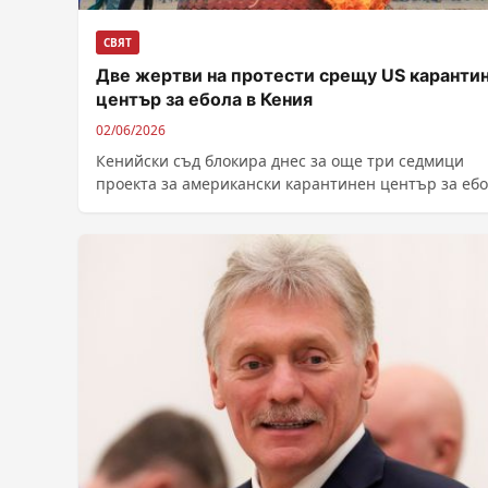
СВЯТ
Две жертви на протести срещу US каранти
център за ебола в Кения
02/06/2026
Кенийски съд блокира днес за още три седмици
проекта за американски карантинен център за ебо
който предизвика протести, при които...