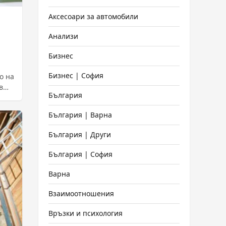
Аксесоари за автомобили
Анализи
Бизнес
Бизнес | София
о на
в
България
България | Варна
България | Други
България | София
Варна
Взаимоотношения
Връзки и психология