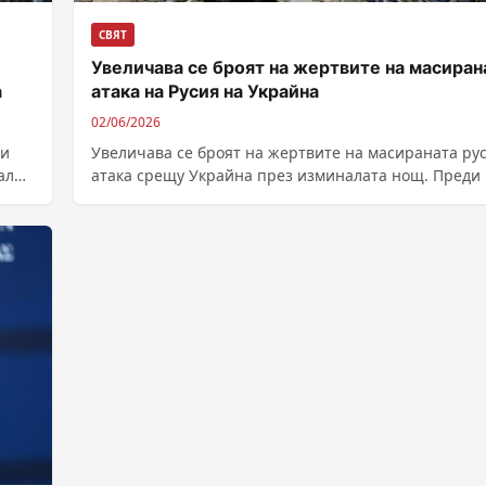
СВЯТ
Увеличава се броят на жертвите на масиран
а
атака на Русия на Украйна
02/06/2026
ли
Увеличава се броят на жертвите на масираната ру
ална
атака срещу Украйна през изминалата нощ. Преди 
кметът на Киев Виталий...