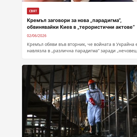
СВЯТ
Кремъл заговори за нова „парадигма“,
обвинявайки Киев в „терористични актове“
02/06/2026
Кремъл обяви във вторник, че войната в Украйна 
навлязла в „различна парадигма“ заради „нечове
терористични актове“, извършени от киевските...