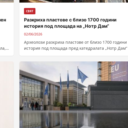
СВЯТ
нен
Разкриха пластове с близо 1700 години
история под площада на „Нотр Дам“
02/06/2026
Археолози разкриха пластове от близо 1700 години
ла,
история под площада пред катедралата „Нотр Дам“
Париж, съобщава „Асошиейтед Прес“. Проучванията