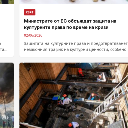
СВЯТ
Министрите от ЕС обсъждат защита на
културните права по време на кризи
02/06/2026
о
Защитата на културните права и предотвратяванет
та
незаконния трафик на културни ценности, особено 
условията на въоръжени конфликти, са темите...