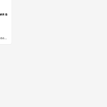
ия в
ва.
....