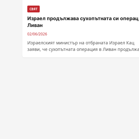
СВЯТ
Израел продължава сухопътната си операц
Ливан
02/06/2026
Израелският министър на отбраната Израел Кац
заяви, че сухопътната операция в Ливан продължа
„Няма ограничения на нашите действия“, заяви Кац