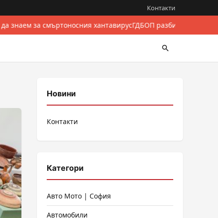
Контакти
 да знаем за смъртоносния хантавирус
ГДБОП разби международе
Новини
Контакти
Категори
Авто Мото | София
Автомобили