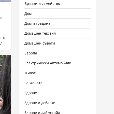
Връзки и семейство
Дом
а
Дом и градина
Домашен текстил
ето
един
Домашни съвети
Европа
Електрически Автомобили
Живот
За жената
Здраве
Здраве и добавки
Здраве и лайфстайл