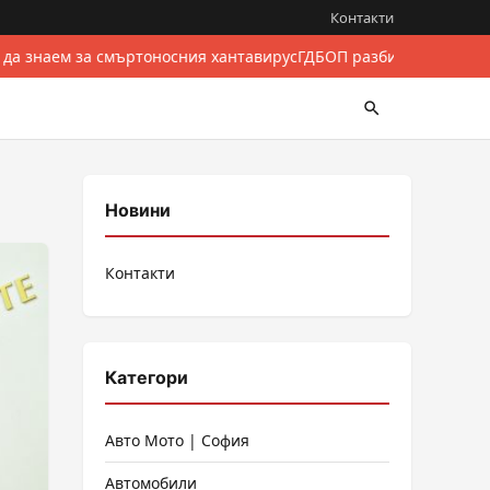
Контакти
 да знаем за смъртоносния хантавирус
ГДБОП разби международе
Новини
Контакти
Категори
Авто Мото | София
Автомобили