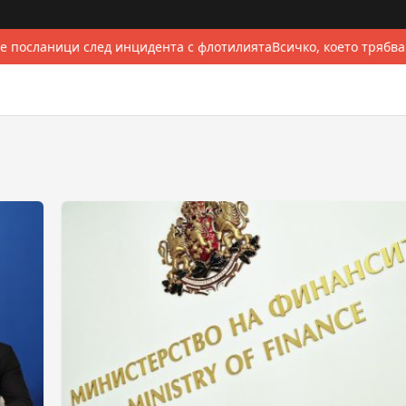
 посланици след инцидента с флотилията
Всичко, което трябва