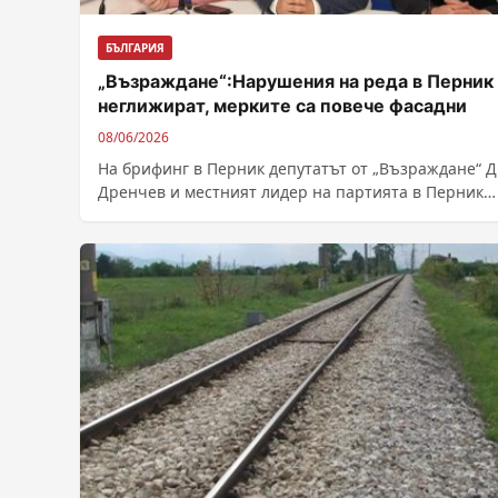
БЪЛГАРИЯ
„Възраждане“:Нарушения на реда в Перник
неглижират, мерките са повече фасадни
08/06/2026
На брифинг в Перник депутатът от „Възраждане“ 
Дренчев и местният лидер на партията в Перник
Радослав Червенков обвиниха институциите...