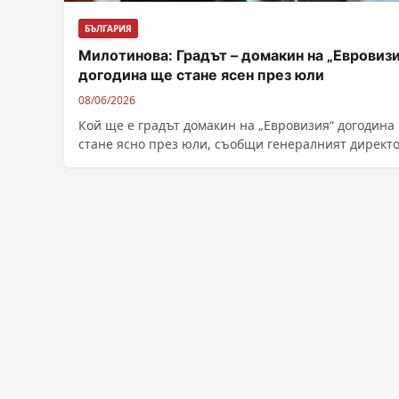
БЪЛГАРИЯ
Милотинова: Градът – домакин на „Евровизи
догодина ще стане ясен през юли
08/06/2026
Кой ще е градът домакин на „Евровизия“ догодина
стане ясно през юли, съобщи генералният директ
БНТ Милена Милотинова....