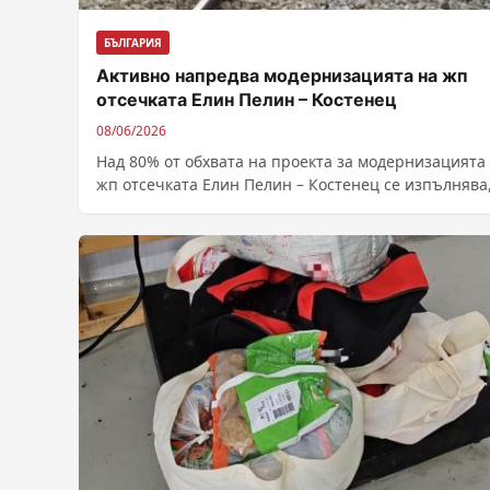
БЪЛГАРИЯ
Активно напредва модернизацията на жп
отсечката Елин Пелин – Костенец
08/06/2026
Над 80% от обхвата на проекта за модернизацията
жп отсечката Елин Пелин – Костенец се изпълнява
съобщи пред Радио...