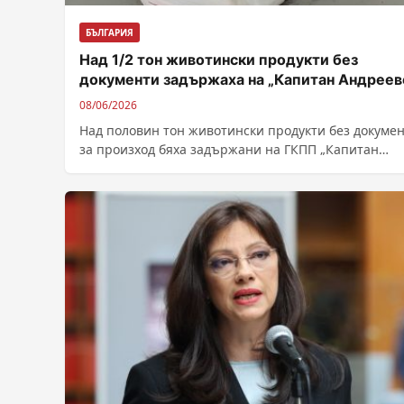
БЪЛГАРИЯ
Над 1/2 тон животински продукти без
документи задържаха на „Капитан Андреев
08/06/2026
Над половин тон животински продукти без докуме
за произход бяха задържани на ГКПП „Капитан
Андреево“, съобщават от Българската агенция по..