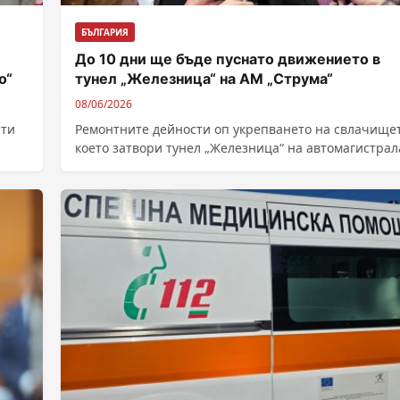
БЪЛГАРИЯ
До 10 дни ще бъде пуснато движението в
о“
тунел „Железница“ на АМ „Струма“
08/06/2026
нти
Ремонтните дейности оп укрепването на свлачищет
което затвори тунел „Железница“ на автомагистрал
.
„Струма“ и предизвика сериозни задръствания към
София, ще...