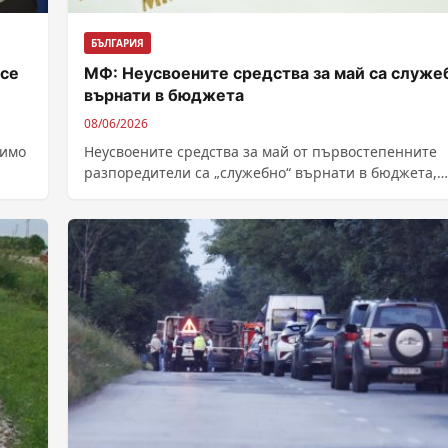
БЪЛГАРИЯ
 се
МФ: Неусвоените средства за май са служе
върнати в бюджета
08/06/2026
Димо
Неусвоените средства за май от първостепенните
разпоредители са „служебно“ върнати в бюджета,
обясниха от Министерството на финансите. Мяркат
временна...