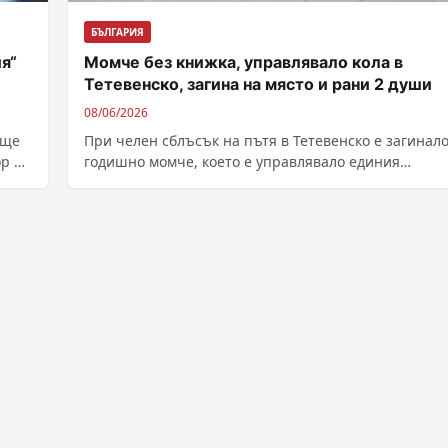
БЪЛГАРИЯ
я“
Момче без книжка, управлявало кола в
Тетевенско, загина на място и рани 2 души
08/06/2026
 ще
При челен сблъсък на пътя в Тетевенско е загинало
ор на
годишно момче, което е управлявало единия
автомобил. Инцидентът е станал днес...