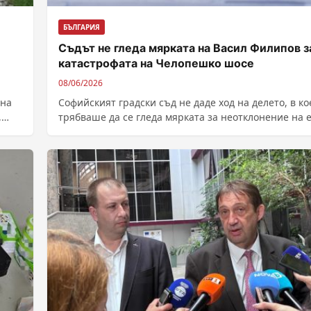
БЪЛГАРИЯ
Съдът не гледа мярката на Васил Филипов з
катастрофата на Челопешко шосе
08/06/2026
 на
Софийският градски съд не даде ход на делето, в ко
,
трябваше да се гледа мярката за неотклонение на 
от...