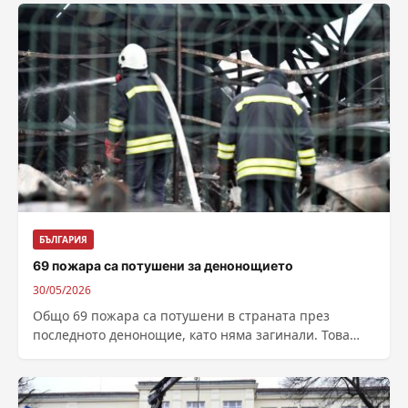
БЪЛГАРИЯ
69 пожара са потушени за денонощието
30/05/2026
Общо 69 пожара са потушени в страната през
последното денонощие, като няма загинали. Това
съобщиха от Главна дирекция „Пожарна
безопасност...