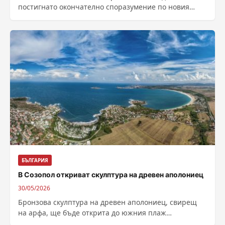
постигнато окончателно споразумение по новия
Колективен трудов договор. Договорът е одобрен от
министъра...
БЪЛГАРИЯ
В Созопол откриват скулптура на древен аполониец
30/05/2026
Бронзова скулптура на древен аполониец, свирещ
на арфа, ще бъде открита до южния плаж
„Харманите„ в Созопол. Композицията, озаглавена