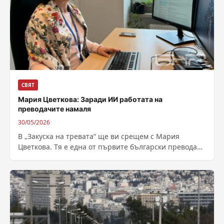
СВЯТ
Мария Цветкова: Заради ИИ работата на
преводачите намаля
30/05/2026
В „Закуска на тревата“ ще ви срещем с Мария
Цветкова. Тя е една от първите български преводачи
в европейските институции...