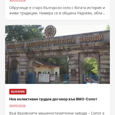
30/05/2026
Обручище е старо българско село с богата история и
живи традиции. Намира се в община Раднево, област
Стара Загора и...
БЪЛГАРИЯ
Нов колективен трудов договор във ВМЗ-Сопот
30/05/2026
Във Вазовските машиностроителни заводи – Сопот е