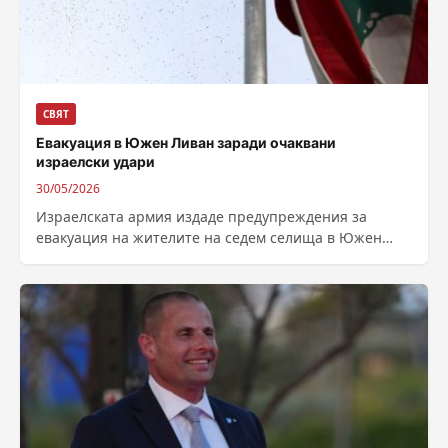
СВЯТ
Евакуация в Южен Ливан заради очаквани
израелски удари
30/05/2026
Израелската армия издаде предупреждения за
евакуация на жителите на седем селища в Южен
Ливан заради подготвяни удари срещу „Хизбула“,
предаде...