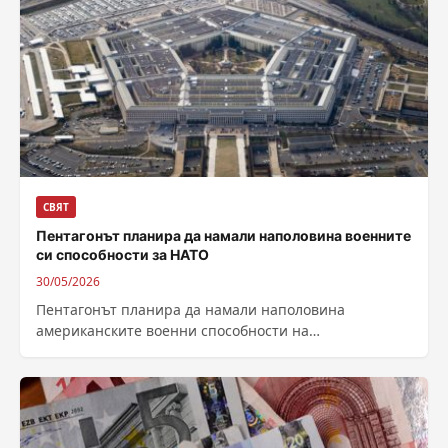
СВЯТ
Пентагонът планира да намали наполовина военните
си способности за НАТО
30/05/2026
Пентагонът планира да намали наполовина
американските военни способности на
разположение на НАТО. Това означава по-малко
стратегически бомбардировачи, изтребители и
военни...