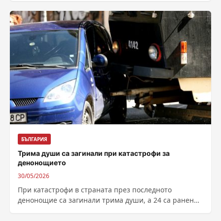
„Спасителят„,...
БЪЛГАРИЯ
Трима души са загинали при катастрофи за
денонощието
30/05/2026
При катастрофи в страната през последното
денонощие са загинали трима души, а 24 са ранени,
съобщиха от МВР на сайта...