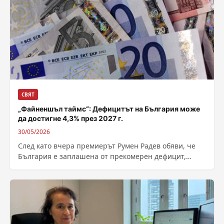
СВЯТ
„Файненшъл таймс“: Дефицитът на България може
да достигне 4,3% през 2027 г.
30/05/2026
След като вчера премиерът Румен Радев обяви, че
България е заплашена от прекомерен дефицит,
темата намери място и в публикация...