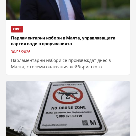
СВЯТ
Парламентарни избори в Малта, управляващата
партия води в проучванията
30/05/2026
Парламентарни избори се произвеждат днес в
Малта, с големи очаквания лейбъристкото
правителство да си осигури четвърти мандат,
въпреки проблеми като...