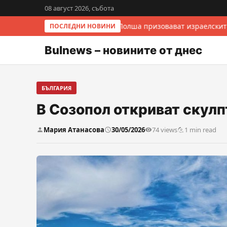
08 август 2026, събота
Италия и Полша призовават израелските
ПОСЛЕДНИ НОВИНИ
Bulnews – новините от днес
БЪЛГАРИЯ
В Созопол откриват скулп
Мария Атанасова
30/05/2026
74 views
1 min read