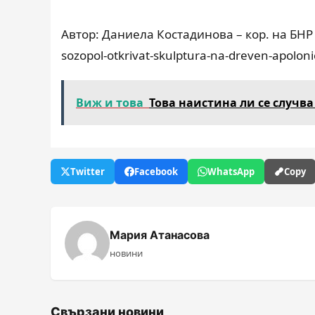
Автор: Даниела Костадинова – кор. на БНР в
sozopol-otkrivat-skulptura-na-dreven-apoloni
Виж и това
Това наистина ли се случва
Twitter
Facebook
WhatsApp
Copy
Мария Атанасова
новини
Свързани новини