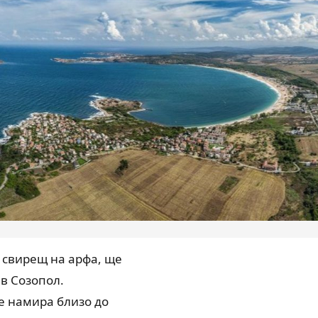
 свирещ на арфа, ще
в Созопол.
се намира близо до