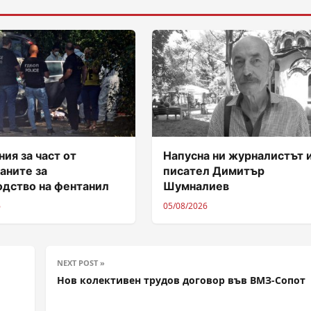
ия за част от
Напусна ни журналистът 
аните за
писател Димитър
одство на фентанил
Шумналиев
6
05/08/2026
NEXT POST »
Нов колективен трудов договор във ВМЗ-Сопот