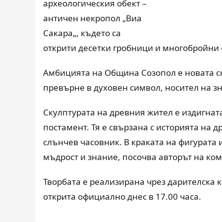
археологическия обект
–
античен некропол
„
Виа
Сакара
„
, където са
открити десетки гробници и многобройни 
Амбицията на Община Созопол е новата ск
превърне в духовен символ, носител на зн
Скулптурата на древния жител е издигнат
постамент. Тя е свързана с историята на 
слънчев часовник. В краката на фигурата
мъдрост и знание, посочва авторът на ко
Творбата е реализирана чрез дарителска 
открита официално днес в 17.00 часа.