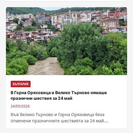
БЪЛГАРИЯ
В Горна Оряховица и Велико Търново нямаше
празнични шествия за 24 май
24/05/2026
Във Велико Търново и Горна Оряховица бяха
отменени празничните шествията за 24 май.
Вдигнаха бедственото положение в община