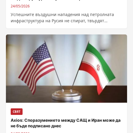
24/05/2026
Успешните въздушни нападения над петролната
инфраструктура на Русия не спират, твърдят
украинските военни. По техни данни през
изминалата нощ са...
СВЯТ
Axios: Споразумението между САЩ и Иран може да
не бъде подписано днес