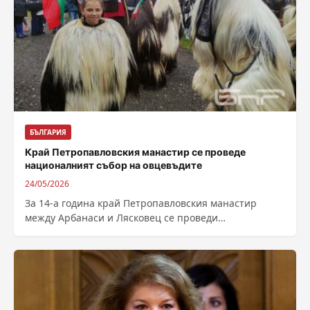
БЪЛГАРИЯ
Край Петропавловския манастир се проведе
националният събор на овцевъдите
24/05/2026
За 14-а година край Петропавловския манастир
между Арбанаси и Лясковец се проведи
националният събор на овцевъдите с изложение на
чистопородни...