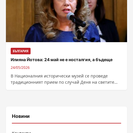
БЪЛГАРИЯ
Илияна Йотова: 24 май не е носталгия, а бъдеще
24/05/2026
В Националния исторически музей се проведе
традиционният прием по случай Деня на светите
братя Кирил и Методий, на българската азбука,...
Новини