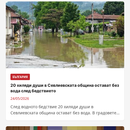
Стражица. Река...
БЪЛГАРИЯ
20 хиляди души в Севлиевската община остават без
вода след бедствието
24/05/2026
След водното бедствие 20 хиляди души в
Севлиевската община остават без вода. В градовете
и селата на областта екипи на...