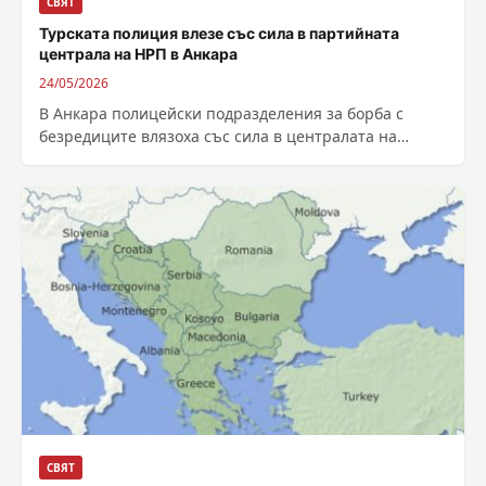
СВЯТ
Турската полиция влезе със сила в партийната
централа на НРП в Анкара
24/05/2026
В Анкара полицейски подразделения за борба с
безредиците влязоха със сила в централата на
Народнорепубликанската партия (НРП), за да
изгонят...
СВЯТ