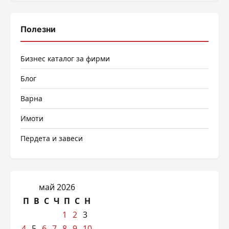
Полезни
Бизнес каталог за фирми
Блог
Варна
Имоти
Пердета и завеси
май 2026
П
В
С
Ч
П
С
Н
1
2
3
4
5
6
7
8
9
10