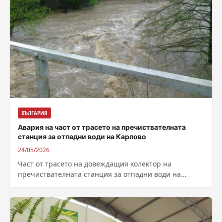
БЪЛГАРИЯ
Авария на част от трасето на пречиствателната
станция за отпадни води на Карлово
24/05/2026
Част от трасето на довеждащия колектор на
пречиствателната станция за отпадни води на
Карлово е било отнесено от придошлата Стара...