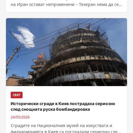
на Иран остават непроменени – Техеран няма да се
сдобие с атомно...
СВЯТ
Исторически сгради в Киев пострадаха сериозно
след снощната руска бомбандировка
24/05/2026
Сградите на Националния музей на изкуствата и
филхармонията в Киев са пострадали сериозно след