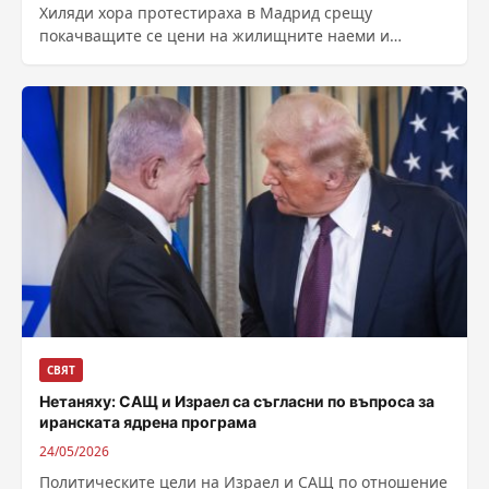
Хиляди хора протестираха в Мадрид срещу
покачващите се цени на жилищните наеми и
скъпите имоти. Средният наем в столичната област...
СВЯТ
Нетаняху: САЩ и Израел са съгласни по въпроса за
иранската ядрена програма
24/05/2026
Политическите цели на Израел и САЩ по отношение