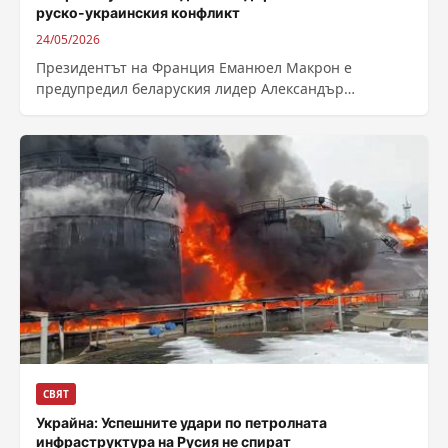
руско-украинския конфликт
24/05/2026
Президентът на Франция Еманюел Макрон е
предупредил беларуския лидер Александър
Лукашенко да се въздържа от намеса в руско-
украинския конфликт, съобщава...
СВЯТ
Украйна: Успешните удари по петролната
инфраструктура на Русия не спират