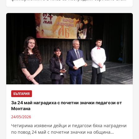
снощната руска бомбардировка. Откритият наскоро
Национален...
БЪЛГАРИЯ
За 24 май наградиха с почетни значки педагози от
Монтана
24/05/2026
Четирима изявени дейци и педагози бяха наградени
по повод 24 май с почетни значки на община
Монтана. Награди бяха връчени...