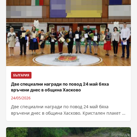
БЪЛГАРИЯ
Две специални награди по повод 24 май бяха
връчени днес в община Хасково
24/05/2026
Две специални награди по повод 24 май бяха
връчени днес в община Хасково. Кристален плакет и
грамота получи днес екипът...