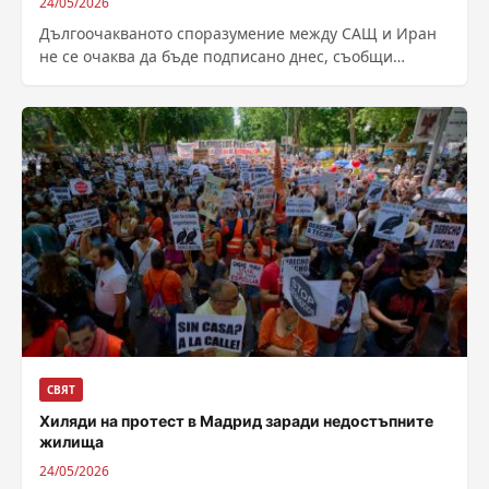
24/05/2026
Дългоочакваното споразумение между САЩ и Иран
не се очаква да бъде подписано днес, съобщи
новинарският сайт Axios, като се позова...
СВЯТ
Хиляди на протест в Мадрид заради недостъпните
жилища
24/05/2026