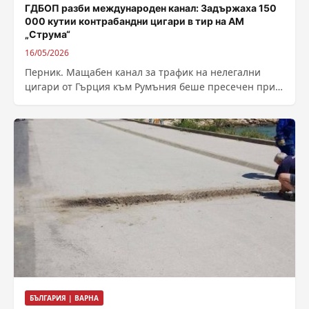
ГДБОП разби международен канал: Задържаха 150
000 кутии контрабандни цигари в тир на АМ
„Струма“
16/05/2026
Перник. Мащабен канал за трафик на нелегални
цигари от Гърция към Румъния беше пресечен при
успешна специализирана операция на Главна...
БЪЛГАРИЯ | ВАРНА