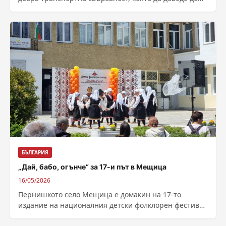
увеличаването на посещенията у нас,...
БЪЛГАРИЯ
„Дай, бабо, огънче“ за 17-и път в Мещица
16/05/2026
Пернишкото село Мещица е домакин на 17-то
издание на националния детски фолклорен фестивал
„Дай, бабо, огънче“. В надпреварата участват 870...