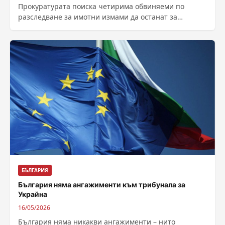
Прокуратурата поиска четирима обвиняеми по
разследване за имотни измами да останат за
постоянно в ареста. Сред задържаните са една
жена...
БЪЛГАРИЯ
България няма ангажименти към трибунала за
Украйна
16/05/2026
България няма никакви ангажименти – нито