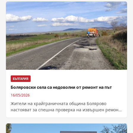
БЪЛГАРИЯ
Боляровски села са недоволни от ремонт на път
16/05/2026
Жители на крайграничната община Болярово
настояват за спешна проверка на извършен ремонт
на третокласен път между няколко боляровски села.
Искането...