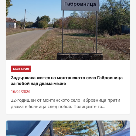
БЪЛГАРИЯ
Задържаха жител на монтанското село Габровница
за побой над двама мъже
16/05/2026
22-годишен от монтанското село Габровница прати
двама в болница след побой. Полицаите го
задържаха В частен дом на булевард „Парта“...