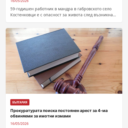
16/05/2026
59-годишен работник в мандра в габровското село
Костенковци е с опасност за живота след възникнал
инцидент с котел на пелети....
БЪЛГАРИЯ
Прокуратурата поиска постоянен арест за 4-ма
обвиняеми за имотни измами
16/05/2026