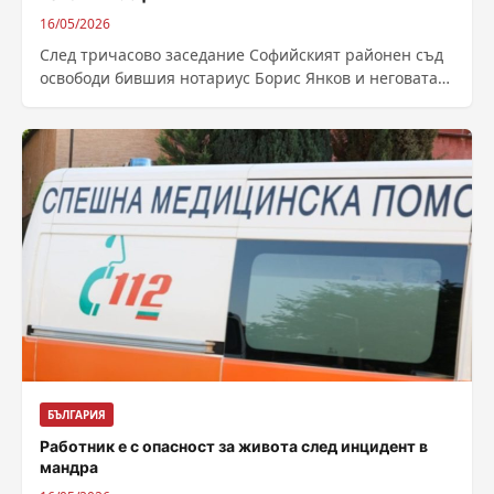
16/05/2026
След тричасово заседание Софийският районен съд
освободи бившия нотариус Борис Янков и неговата
приятелка Николина Здравкова. Двамата са част от...
БЪЛГАРИЯ
Работник е с опасност за живота след инцидент в
мандра