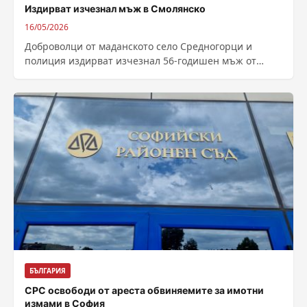
Издирват изчезнал мъж в Смолянско
16/05/2026
Доброволци от маданското село Средногорци и
полиция издирват изчезнал 56-годишен мъж от
селото. Изчезналият мъж е Силви Тахиров. Той е...
БЪЛГАРИЯ
СРС освободи от ареста обвиняемите за имотни
измами в София