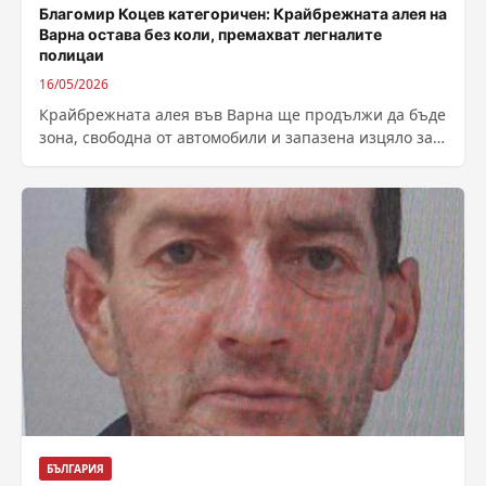
Благомир Коцев категоричен: Крайбрежната алея на
Варна остава без коли, премахват легналите
полицаи
16/05/2026
Крайбрежната алея във Варна ще продължи да бъде
зона, свободна от автомобили и запазена изцяло за
пешеходци. Това потвърди кметът...
БЪЛГАРИЯ