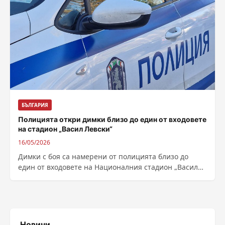
БЪЛГАРИЯ
Полицията откри димки близо до един от входовете
на стадион „Васил Левски“
16/05/2026
Димки с боя са намерени от полицията близо до
един от входовете на Националния стадион „Васил
Левски“, където след час...
Новини