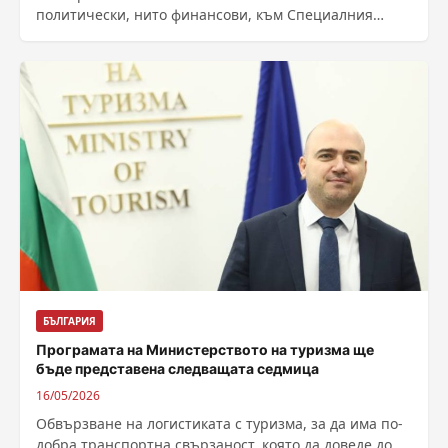
политически, нито финансови, към Специалния
трибунал за престъплението агресия срещу
Украйна, съобщиха за БНР...
БЪЛГАРИЯ
Програмата на Министерството на туризма ще
бъде представена следващата седмица
16/05/2026
Обвързване на логистиката с туризма, за да има по-
добра транспортна свързаност, която да доведе до