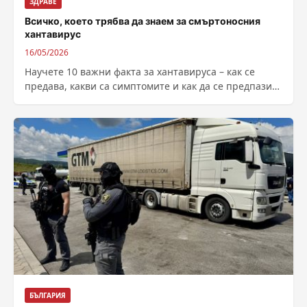
ЗДРАВЕ
Всичко, което трябва да знаем за смъртоносния
хантавирус
16/05/2026
Научете 10 важни факта за хантавируса – как се
предава, какви са симптомите и как да се предпазите
от тази опасна инфекция, пренасяна от гризачи.
БЪЛГАРИЯ