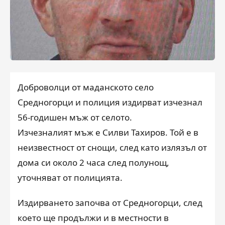
Доброволци от маданското село
Средногорци и полиция издирват изчезнал
56-годишен мъж от селото.
Изчезналият мъж е Силви Тахиров. Той е в
неизвестност от снощи, след като излязъл от
дома си около 2 часа след полунощ,
уточняват от полицията.
Издирването започва от Средногорци, след
което ще продължи и в местности в