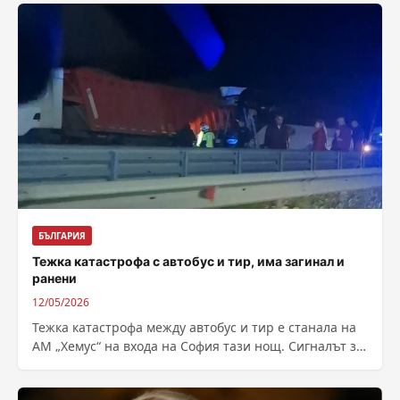
БЪЛГАРИЯ
Тежка катастрофа с автобус и тир, има загинал и
ранени
12/05/2026
Тежка катастрофа между автобус и тир е станала на
АМ „Хемус“ на входа на София тази нощ. Сигналът за
инцидента...