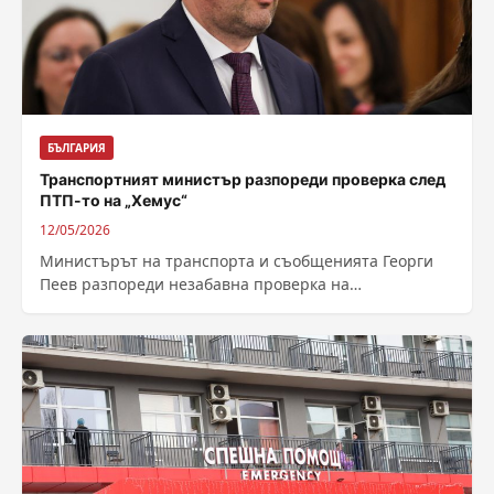
БЪЛГАРИЯ
Транспортният министър разпореди проверка след
ПТП-то на „Хемус“
12/05/2026
Министърът на транспорта и съобщенията Георги
Пеев разпореди незабавна проверка на
обстоятелствата около тежката катастрофа между
товарен автомобил и автобус,...