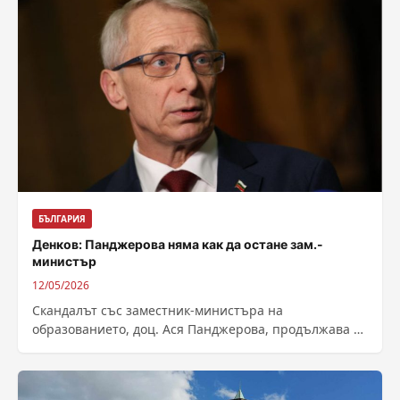
БЪЛГАРИЯ
Денков: Панджерова няма как да остане зам.-
министър
12/05/2026
Скандалът със заместник-министъра на
образованието, доц. Ася Панджерова, продължава да
се разраства, въпреки разпоредената от министъра
проф. Георги Вълчев проверка...