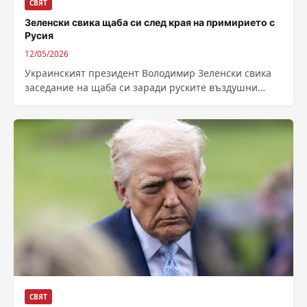
СВЯТ
Зеленски свика щаба си след края на примирието с
Русия
12/05/2026
Украинският президент Володимир Зеленски свика
заседание на щаба си заради руските въздушни
бомбардировки, след като обявеното тридневно
примирие изтече. Във...
СВЯТ