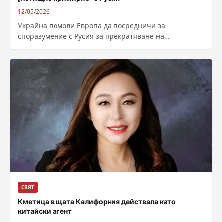
12/05/2026
Украйна помоли Европа да посредничи за
споразумение с Русия за прекратяване на
нападенията срещу летища, предаде Укринформ,
позовавайки се на...
СВЯТ
Кметица в щата Калифорния действала като
китайски агент