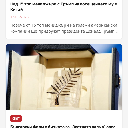
Над 15 топ мениджъри с Тръмп на посещението му в
Китай
12/05/2026
Повече от 15 топ мениджъри на големи американски
компании ще придружат президента Доналд Тръмп
по време на предстоящото му тази...
СВЯТ
Български филм в битката за „Златната палма“ след