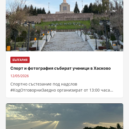
БЪЛГАРИЯ
Спорт и фотография събират ученици в Хасково
12/05/2026
Спортно състезание под надслов
#КодОтговорниЗаедно организират от 13:00 часа
днес в хасковската зала „Дружба“ Главна дирекция
„Национална полиция“, в партньорство...