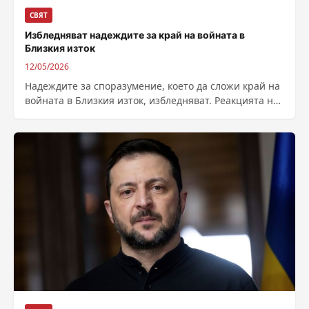
СВЯТ
Избледняват надеждите за край на войната в
Близкия изток
12/05/2026
Надеждите за споразумение, което да сложи край на
войната в Близкия изток, избледняват. Реакцията на
Техеран на американското предложение ясно...