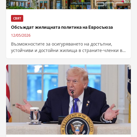
СВЯТ
Обсъждат жилищната политика на Евросъюза
12/05/2026
Възможностите за осигуряването на достъпни,
устойчиви и достойни жилища в страните-членки в
Европейския съюз ще обсъдят днес
на неформалната министерска среща...