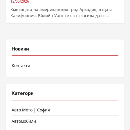
12/05/2026
Кметицата на американския град Аркадия, в щата
Калифорния, Ейлийн Уанг се е съгласила да се
признае за виновна за дейност...
Новини
Контакти
Категори
Авто Мото | София
Автомобили