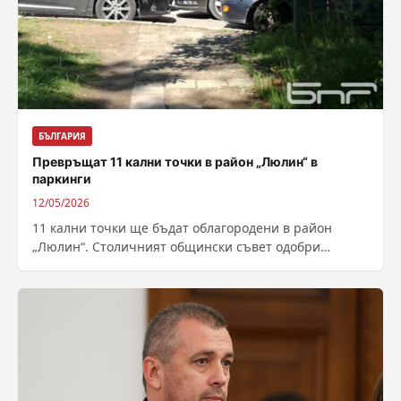
БЪЛГАРИЯ
Превръщат 11 кални точки в район „Люлин“ в
паркинги
12/05/2026
11 кални точки ще бъдат облагородени в район
„Люлин“. Столичният общински съвет одобри
изграждането на 284 паркоместа на стойност 1...