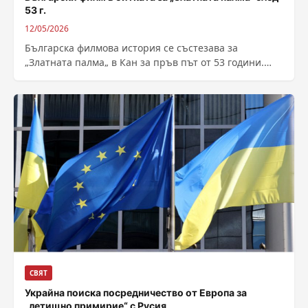
53 г.
12/05/2026
Българска филмова история се състезава за
„Златната палма„ в Кан за пръв път от 53 години.
Големият фестивал на френската...
СВЯТ
Украйна поиска посредничество от Европа за
„летищно примирие“ с Русия