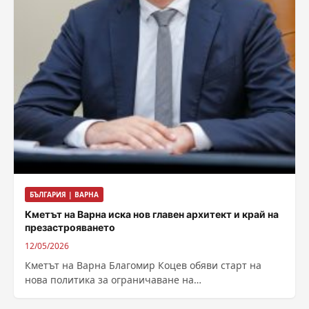
БЪЛГАРИЯ | ВАРНА
Кметът на Варна иска нов главен архитект и край на
презастрояването
12/05/2026
Кметът на Варна Благомир Коцев обяви старт на
нова политика за ограничаване на
презастрояването в морската столица. В публикация
в...