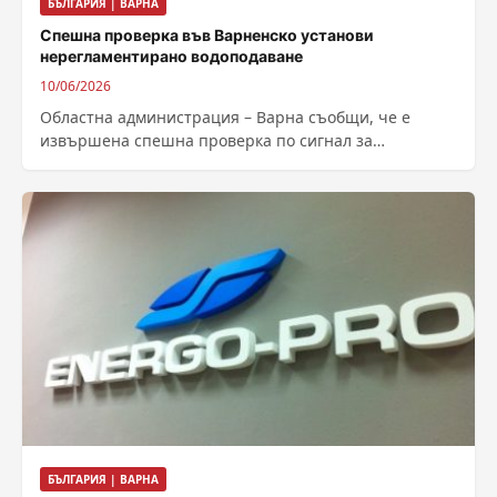
БЪЛГАРИЯ | ВАРНА
Спешна проверка във Варненско установи
нерегламентирано водоподаване
10/06/2026
Областна администрация – Варна съобщи, че е
извършена спешна проверка по сигнал за
евентуално незаконно водоподаване, постъпил на 8
юни...
БЪЛГАРИЯ | ВАРНА