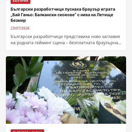
БЪЛГАРИЯ
Български разработчици пуснаха браузър играта
„Бай Ганьо: Балкански скокове“ с нива на Летище
Безмер
23/07/2026
Български разработчици представиха ново заглавие
на родната гейминг сцена – безплатната браузърна
2D платформена игра на български език, озаглавена
„Бай...