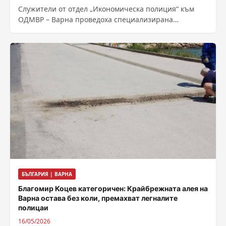
Служители от отдел „Икономическа полиция“ към
ОДМВР – Варна проведоха специализирана
операция на 20 май в курортен комплекс „Златни
пясъци“,...
БЪЛГАРИЯ | ВАРНА
Благомир Коцев категоричен: Крайбрежната алея на
Варна остава без коли, премахват легналите
полицаи
16/05/2026