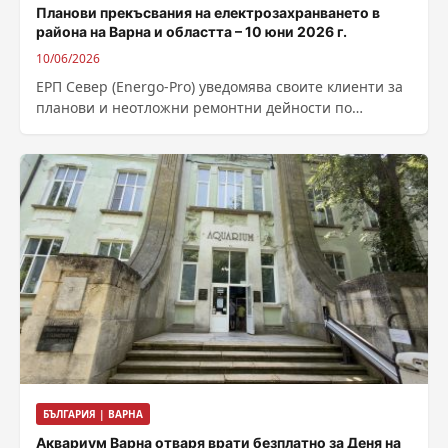
Планови прекъсвания на електрозахранването в
района на Варна и областта – 10 юни 2026 г.
10/06/2026
ЕРП Север (Energo-Pro) уведомява своите клиенти за
планови и неотложни ремонтни дейности по
съоръженията за доставка на електроенергия на
10...
БЪЛГАРИЯ | ВАРНА
Аквариум Варна отваря врати безплатно за Деня на