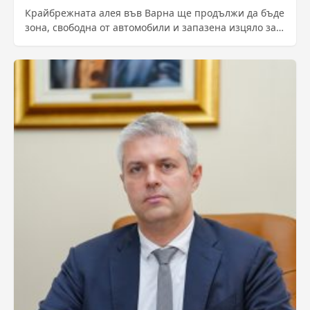
Крайбрежната алея във Варна ще продължи да бъде
зона, свободна от автомобили и запазена изцяло за
пешеходци. Това потвърди кметът...