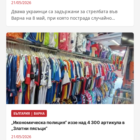
21/05/2026
Двама украинци са задържани за стрелбата във
Варна на 8 май, при която пострада случайно
преминаваща възрастна жена. Укривали са...
БЪЛГАРИЯ | ВАРНА
„Икономическа полиция“ иззе над 4 300 артикула в
„Златни пясъци“
21/05/2026