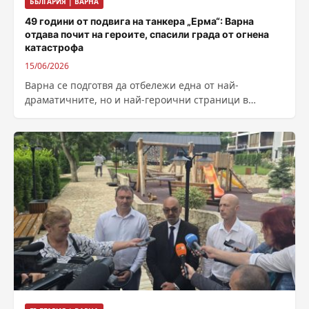
БЪЛГАРИЯ | ВАРНА
49 години от подвига на танкера „Ерма“: Варна
отдава почит на героите, спасили града от огнена
катастрофа
15/06/2026
Варна се подготвя да отбележи една от най-
драматичните, но и най-героични страници в
съвременната си история. На 23 юни градът...