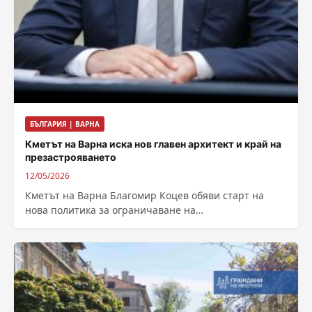
БЪЛГАРИЯ | ВАРНА
Кметът на Варна иска нов главен архитект и край на
презастрояването
12/05/2026
Кметът на Варна Благомир Коцев обяви старт на
нова политика за ограничаване на
презастрояването в морската столица. В публикация
в...