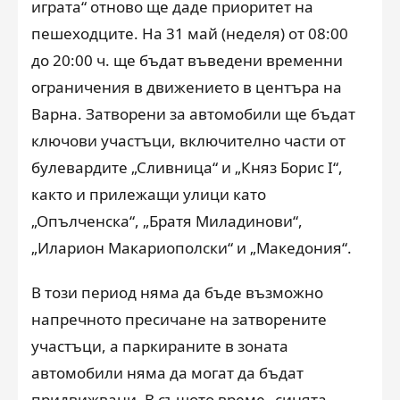
играта“ отново ще даде приоритет на
пешеходците. На 31 май (неделя) от 08:00
до 20:00 ч. ще бъдат въведени временни
ограничения в движението в центъра на
Варна. Затворени за автомобили ще бъдат
ключови участъци, включително части от
булевардите „Сливница“ и „Княз Борис I“,
както и прилежащи улици като
„Опълченска“, „Братя Миладинови“,
„Иларион Макариополски“ и „Македония“.
В този период няма да бъде възможно
напречното пресичане на затворените
участъци, а паркираните в зоната
автомобили няма да могат да бъдат
придвижвани. В същото време „синята