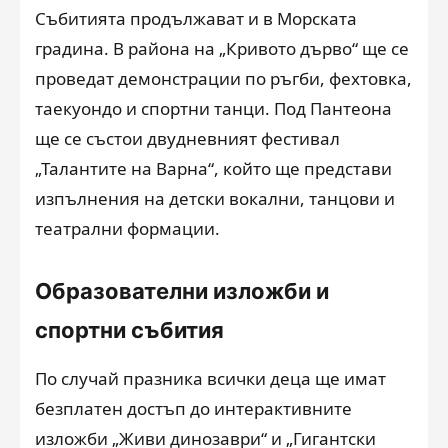
Събитията продължават и в Морската
градина. В района на „Кривото дърво“ ще се
проведат демонстрации по ръгби, фехтовка,
таекуондо и спортни танци. Под Пантеона
ще се състои двудневният фестивал
„Талантите на Варна“, който ще представи
изпълнения на детски вокални, танцови и
театрални формации.
Образователни изложби и
спортни събития
По случай празника всички деца ще имат
безплатен достъп до интерактивните
изложби „Живи динозаври“ и „Гигантски