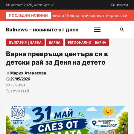
06 август 2026, четвъртък
Контакти
Италия и Полша призовават израелските 
ПОСЛЕДНИ НОВИНИ
Bulnews – новините от днес
БЪЛГАРИЯ | ВАРНА
ВАРНА
РЕГИОНАЛНИ | ВАРНА
Варна превръща центъра си в
детски рай за Деня на детето
Мария Атанасова
29/05/2026
75 views
1 min read