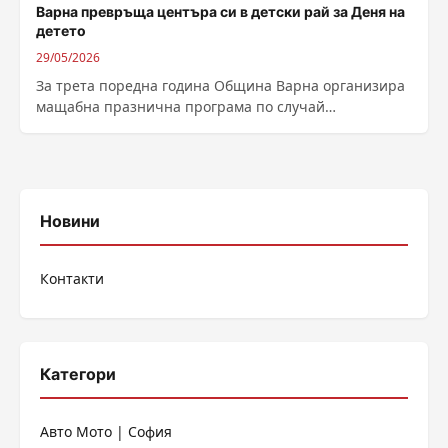
Варна превръща центъра си в детски рай за Деня на
детето
29/05/2026
За трета поредна година Община Варна организира
мащабна празнична програма по случай
Международния ден на детето. На 31 май и...
Новини
Контакти
Категори
Авто Мото | София