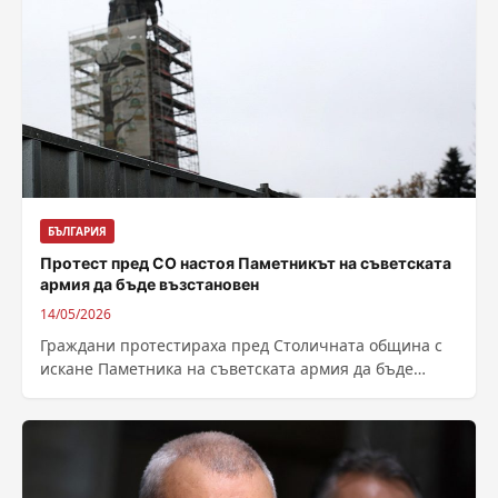
БЪЛГАРИЯ
Протест пред СО настоя Паметникът на съветската
армия да бъде възстановен
14/05/2026
Граждани протестираха пред Столичната община с
искане Паметника на съветската армия да бъде
възстановен. Общинският съвет на София се
очаква...