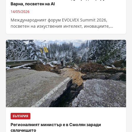
Варна, посветен на AI
14/05/2026
Mеждународният форум EVOLVEX Summit 2026,
посветен на изкуствения интелект, иновациите,
бизнеса и образованието, ще се проведе в началото
на юни...
БЪЛГАРИЯ
Регионалният министър е в Смолян заради
свлачището