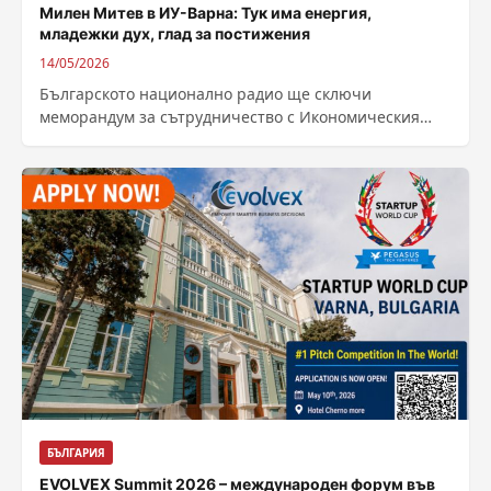
Милен Митев в ИУ-Варна: Тук има енергия,
младежки дух, глад за постижения
14/05/2026
Българското национално радио ще сключи
меморандум за сътрудничество с Икономическия
университет във Варна. Документът ще бъде
подписан днес в 13...
БЪЛГАРИЯ
EVOLVEX Summit 2026 – международен форум във