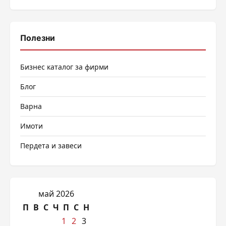
Полезни
Бизнес каталог за фирми
Блог
Варна
Имоти
Пердета и завеси
май 2026
П
В
С
Ч
П
С
Н
1
2
3