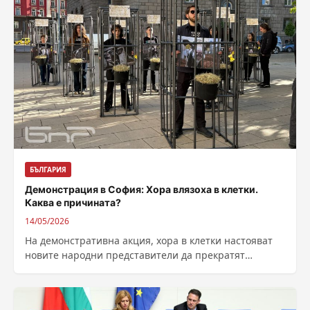
БЪЛГАРИЯ
Демонстрация в София: Хора влязоха в клетки.
Каква е причината?
14/05/2026
На демонстративна акция, хора в клетки настояват
новите народни представители да прекратят
жестоката практика в България, при която най-
големите промишлени...