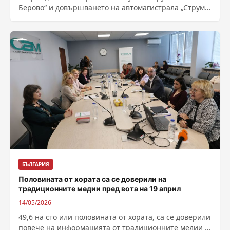
Берово“ и довършването на автомагистрала „Струма“
през Кресненското дефиле са най-важните
инфраструктурни обекти, с...
БЪЛГАРИЯ
Половината от хората са се доверили на
традиционните медии пред вота на 19 април
14/05/2026
49,6 на сто или половината от хората, са се доверили
повече на информацията от традиционните медии –