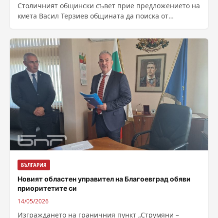
Столичният общински съвет прие предложението на
кмета Васил Терзиев общината да поиска от
държавата да получи безвъзмездно от държавата
демонтираните...
БЪЛГАРИЯ
Новият областен управител на Благоевград обяви
приоритетите си
14/05/2026
Изграждането на граничния пункт „Струмяни –