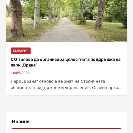
БЪЛГАРИЯ
СО трябва да организира цялостната поддръжка на
парк „Врана“
14/05/2026
Парк „Врана“ отново е върнат на Столичната
община за поддържане и управление. Освен парка,
бе даден за стопанисване и съседен терен...
Новини