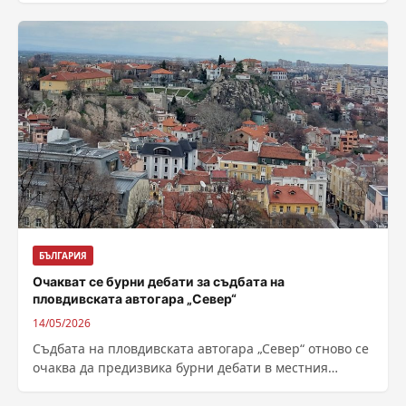
телекомуникации...
БЪЛГАРИЯ
Очакват се бурни дебати за съдбата на
пловдивската автогара „Север“
14/05/2026
Съдбата на пловдивската автогара „Север“ отново се
очаква да предизвика бурни дебати в местния
парламент. В края на април Общинският...