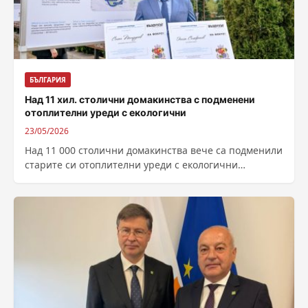
БЪЛГАРИЯ
Над 11 хил. столични домакинства с подменени
отоплителни уреди с екологични
23/05/2026
Над 11 000 столични домакинства вече са подменили
старите си отоплителни уреди с екологични
алтернативи, спестявайки на града над 220...