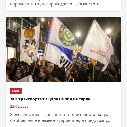
определи като „несправедливо“ германското
предложение за предоставяне на Украйна на статут
на асоцииран член на Европейския...
СВЯТ
ЖП транспортът в цяла Сърбия е спрян
23/05/2026
Железопътният транспорт на територията на цяла
Сърбия беше временно спрян преди предстоящ
голям протест на студенти в Белград днес, предаде...