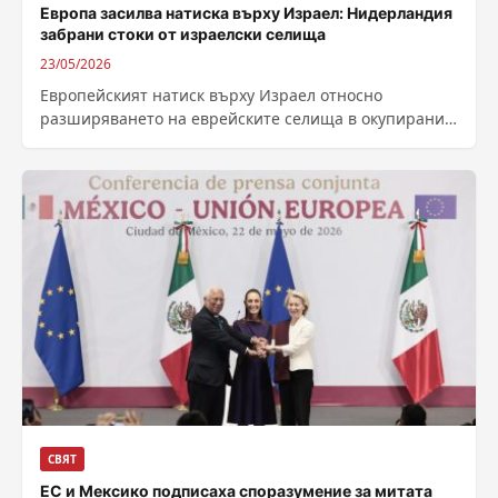
Европа засилва натиска върху Израел: Нидерландия
забрани стоки от израелски селища
23/05/2026
Европейският натиск върху Израел относно
разширяването на еврейските селища в окупирания
Западен бряг се засили значително в петък, след
като...
СВЯТ
ЕС и Мексико подписаха споразумение за митата