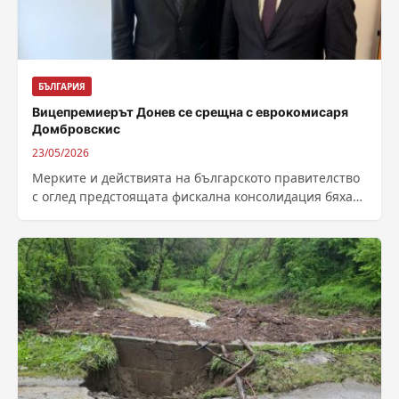
БЪЛГАРИЯ
Вицепремиерът Донев се срещна с еврокомисаря
Домбровскис
23/05/2026
Мерките и действията на българското правителство
с оглед предстоящата фискална консолидация бяха
обсъдени на среща между заместник-министър
председателя на България...