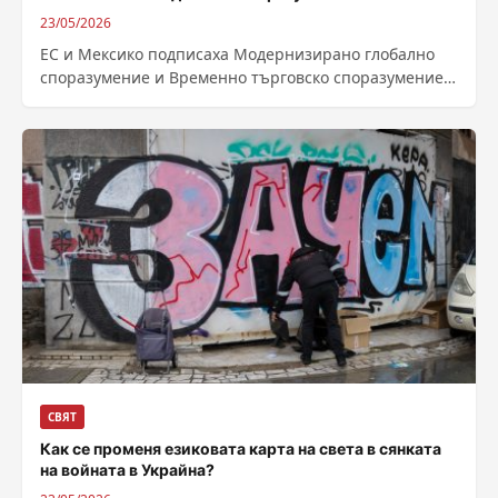
23/05/2026
ЕС и Мексико подписаха Модернизирано глобално
споразумение и Временно търговско споразумение,
които предвиждат премахване на почти всички мита
върху европейския...
СВЯТ
Как се променя езиковата карта на света в сянката
на войната в Украйна?