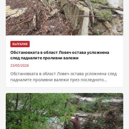
БЪЛГАРИЯ
Обстановката в област Ловеч остава усложнена
след падналите проливни валежи
23/05/2026
Обстановката в област Ловеч остава усложнена след
падналите проливни валежи през последното
денонощие и значителното покачване на речните
нива. Областният...