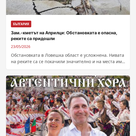
БЪЛГАРИЯ
Зам.-кметът на Априлци: Обстановката е опасна,
реките са придошли
23/05/2026
Обстановката в Ловешка област е усложнена. Нивата
на реките са се покачили значително и на места има
разливи. Най-критично е...