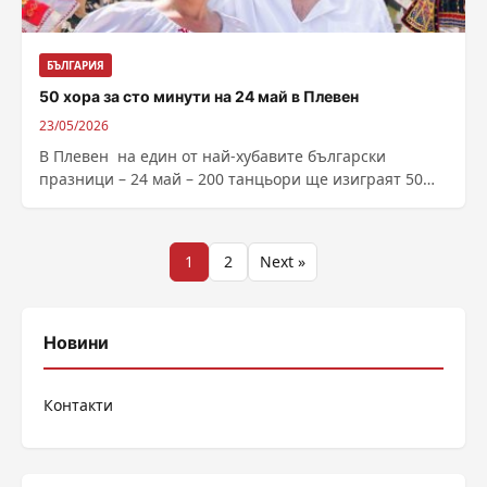
БЪЛГАРИЯ
50 хора за сто минути на 24 май в Плевен
23/05/2026
В Плевен на един от най-хубавите български
празници – 24 май – 200 танцьори ще изиграят 50
хора за сто минути. ...
Разделяне
1
2
Next »
на
публикациите
Новини
на
Контакти
страници