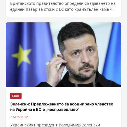
Британското правителство определи създаването на
единен пазар за стоки с ЕС като крайъгълен камък
на амбициозен опит за реинтегриране на...
СВЯТ
Зеленски: Предложението за асоциирано членство
на Украйна в ЕС е „несправедливо“
23/05/2026
Украинският президент Володимир Зеленски