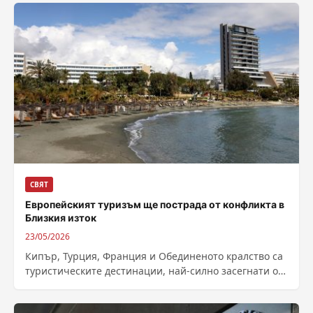
СВЯТ
Европейският туризъм ще пострада от конфликта в
Близкия изток
23/05/2026
Кипър, Турция, Франция и Обединеното кралство са
туристическите дестинации, най-силно засегнати от
последиците от войната в Близкия изток, докато
Испания,...