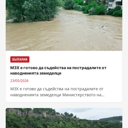
БЪЛГАРИЯ
МЗХ е готово да съдейства на пострадалите от
наводненията земеделци
23/05/2026
МЗХ е готово да съдейства на пострадалите от
наводненията земеделци Министерството на
земеделието обяви готовност за съдействие на
пострадалите земеделци...