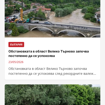
БЪЛГАРИЯ
Обстановката в област Велико Търново започва
постепенно да се успокоява
23/05/2026
Обстановката в област Велико Търново започва
постепенно да се успокоява след рекордните валежи
през последното денонощие. Бедствено положение е
обявено...