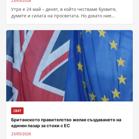
23/05/2026
Утре е 24 май – денят, в който честваме буквите,
думите и силата на просветата. Но докато ние
празнуваме езика...
СВЯТ
Британското правителство желае създаването на
единен пазар за стоки с ЕС
23/05/2026