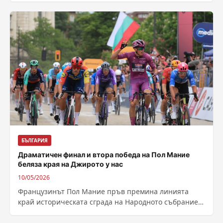
БЪЛГАРИЯ
Драматичен финал и втора победа на Пол Мание
беляза края на Джирото у нас
10/05/2026
Французинът Пол Мание пръв премина линията
край историческата сграда на Народното събрание и
стана големият победител в третия и последен...