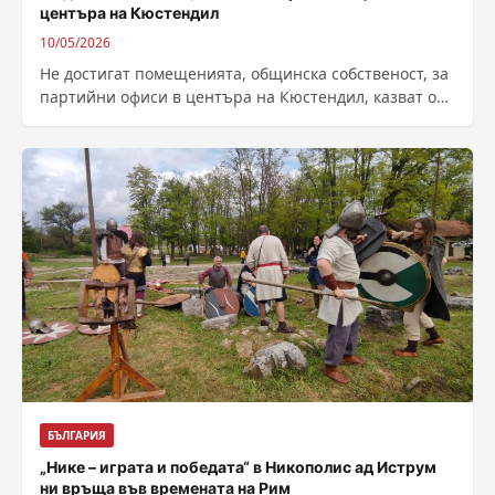
центъра на Кюстендил
10/05/2026
Не достигат помещенията, общинска собственост, за
партийни офиси в центъра на Кюстендил, казват от
администрацията. Сега такъв ще трябва да...
БЪЛГАРИЯ
„Нике – играта и победата“ в Никополис ад Иструм
ни връща във времената на Рим