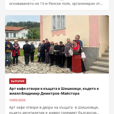
основаването на 13-и Рилски полк, организиран от
читалище „Генерал Владимир Заимов...
БЪЛГАРИЯ
Арт кафе отвори в къщата в Шишковци, където е
живял Владимир Димитров-Майстора
10/05/2026
Арт кафе отвори в двора на къщата в Шишковци,
където десетилетия е живял големият български