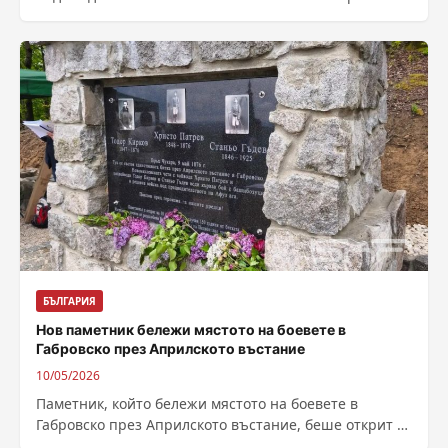
художник Владимир Димитров-Майстора, където
има...
БЪЛГАРИЯ
Нов паметник бележи мястото на боевете в
Габровско през Априлското въстание
10/05/2026
Паметник, който бележи мястото на боевете в
Габровско през Априлското въстание, беше открит в
планината над града. Инициативата е на...