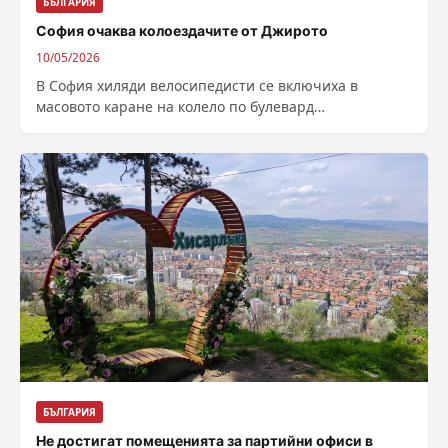
БЪЛГАРИЯ
София очаква колоездачите от Джирото
10/05/2026
В София хиляди велосипедисти се включиха в
масовото каране на колело по булевард
„Цариградско шосе“ от Орлов мост до
метростанция...
БЪЛГАРИЯ
Не достигат помещенията за партийни офиси в