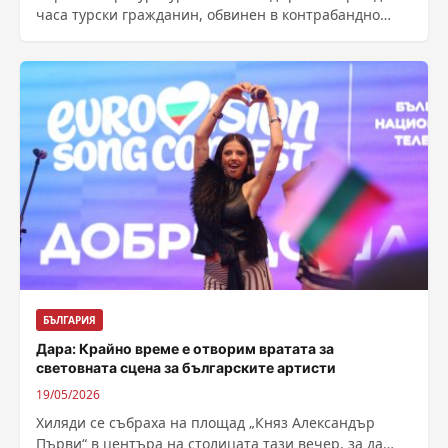
часа турски гражданин, обвинен в контрабандно
пренасяне на близо 200 огнестрелни пистолета...
БЪЛГАРИЯ
Дара: Крайно време е отворим вратата за
световната сцена за българските артисти
19/05/2026
Хиляди се събраха на площад „Княз Александър
Първи“ в центъра на столицата тази вечер, за да