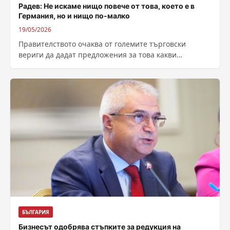
Радев: Не искаме нищо повече от това, което е в
Германия, но и нищо по-малко
19/05/2026
Правителството очаква от големите търговски
вериги да дадат предложения за това какви
доброволни ангажименти могат да поемат по
отношение овладяването на...
БЪЛГАРИЯ
Бизнесът одобрява стъпките за редукция на