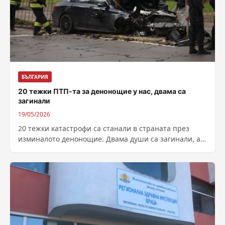
БЪЛГАРИЯ
20 тежки ПТП-та за денонощие у нас, двама са
загинали
19/05/2026
20 тежки катастрофи са станали в страната през
изминалото денонощие. Двама души са загинали, а
19 са ранени, съобщиха от...