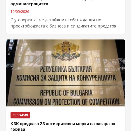
администрацията
19/05/2026
С уговорката, че детайлните обсъждания по
проектобюджета с бизнеса и синдикатите предстоят
и след направените вчера от вицепремиера и
финансов...
БЪЛГАРИЯ
КЗК предлага 23 антикризисни мерки на пазара на
горива