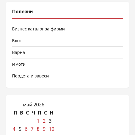
Полезни
Бизнес каталог за фирми
Блог
Варна
Имоти
Пердета и завеси
май 2026
П
В
С
Ч
П
С
Н
1
2
3
4
5
6
7
8
9
10