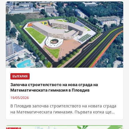
БЪЛГАРИЯ
Започва строителството на нова сграда на
Математическата гимназия в Пловдив
19/05/2026
В Пловдив започва строителството на новата сграда
на Математическата гимназия. Първата копка ще
бъде направена от кмета Костадин Димитров.
Отреденият...