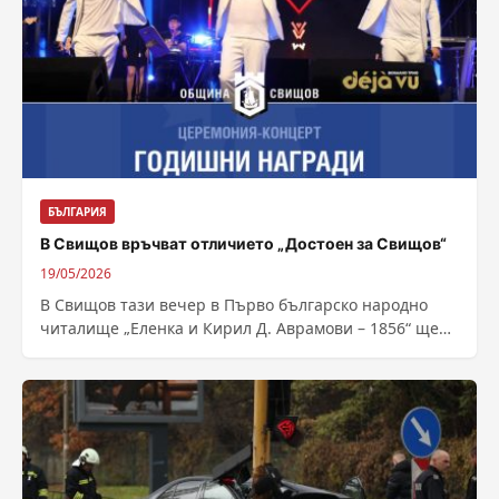
БЪЛГАРИЯ
В Свищов връчват отличието „Достоен за Свищов“
19/05/2026
В Свищов тази вечер в Първо българско народно
читалище „Еленка и Кирил Д. Аврамови – 1856“ ще
се състои церемонията...