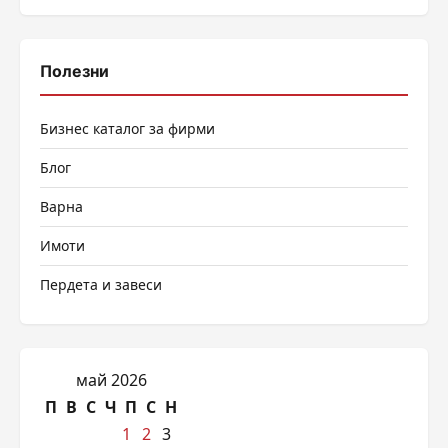
Полезни
Бизнес каталог за фирми
Блог
Варна
Имоти
Пердета и завеси
май 2026
П
В
С
Ч
П
С
Н
1
2
3