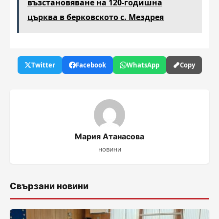
възстановяване на 120-годишна
църква в берковското с. Мездрея
Twitter
Facebook
WhatsApp
Copy
Мария Атанасова
новини
Свързани новини