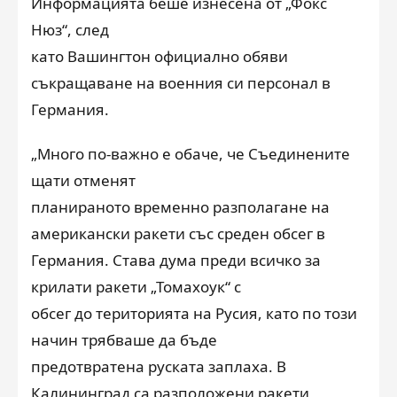
Информацията беше изнесена от „Фокс
Нюз“, след
като Вашингтон официално обяви
съкращаване на военния си персонал в
Германия.
„Много по-важно е обаче, че Съединените
щати отменят
планираното временно разполагане на
американски ракети със среден обсег в
Германия. Става дума преди всичко за
крилати ракети „Томахоук“ с
обсег до територията на Русия, като по този
начин трябваше да бъде
предотвратена руската заплаха. В
Калининград са разположени ракети