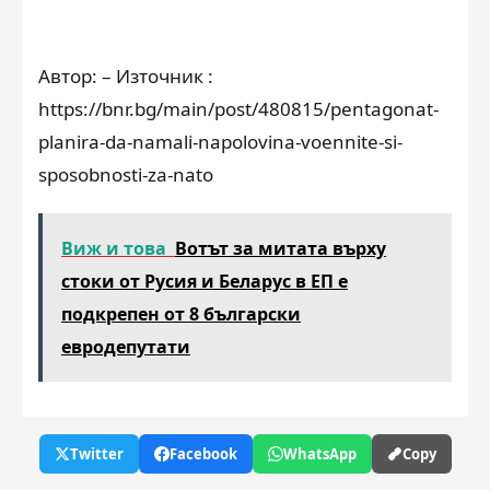
Автор: – Източник :
https://bnr.bg/main/post/480815/pentagonat-
planira-da-namali-napolovina-voennite-si-
sposobnosti-za-nato
Виж и това
Вотът за митата върху
стоки от Русия и Беларус в ЕП е
подкрепен от 8 български
евродепутати
Twitter
Facebook
WhatsApp
Copy