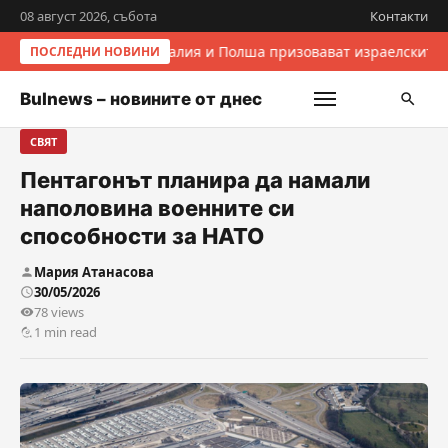
08 август 2026, събота
Контакти
Италия и Полша призовават израелските 
ПОСЛЕДНИ НОВИНИ
Bulnews – новините от днес
СВЯТ
Пентагонът планира да намали
наполовина военните си
способности за НАТО
Мария Атанасова
30/05/2026
78 views
1 min read