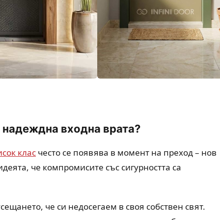
 надеждна входна врата?
сок клас
често се появява в момент на преход – нов
идеята, че компромисите със сигурността са
ещането, че си недосегаем в своя собствен свят.