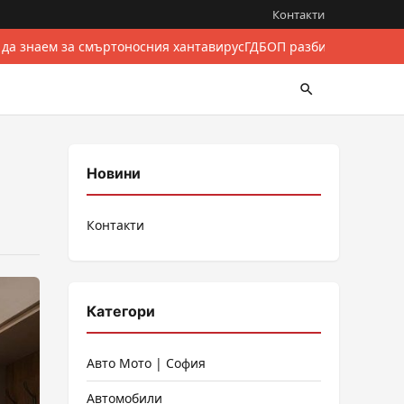
Контакти
 да знаем за смъртоносния хантавирус
ГДБОП разби международен
Новини
?
Контакти
Категори
Авто Мото | София
Автомобили