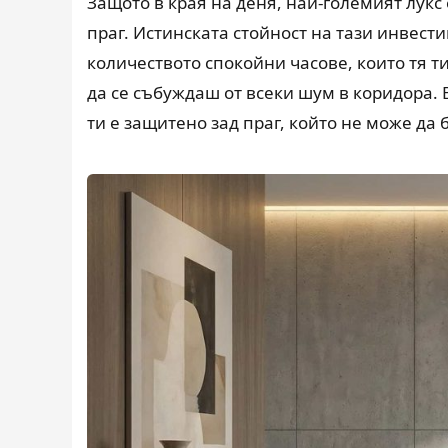
Защото в края на деня, най-големият лукс
праг. Истинската стойност на тази инвести
количеството спокойни часове, които тя т
да се събуждаш от всеки шум в коридора. 
ти е защитено зад праг, който не може да