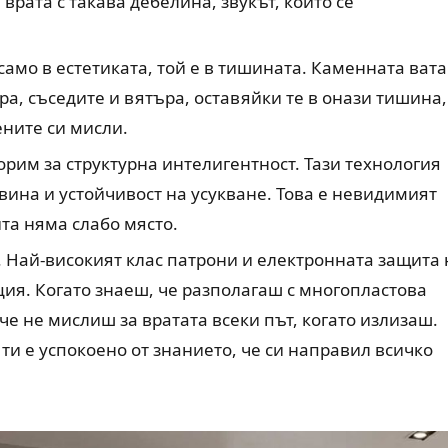
врата с такава дебелина, звукът, който се
само в естетиката, той е в тишината. Каменната вата
а, съседите и вятъра, оставяйки те в онази тишина,
ените си мисли.
орим за структурна интелигентност. Тази технология
ина и устойчивост на усукване. Това е невидимият
ита няма слабо място.
 Най-високият клас патрони и електронната защита 
ция. Когато знаеш, че разполагаш с многопластова
е не мислиш за вратата всеки път, когато излизаш.
и е успокоено от знанието, че си направил всичко