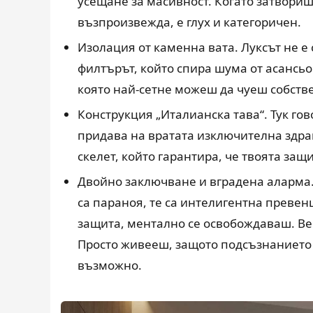
усещане за масивност. Когато затвориш 
възпроизвежда, е глух и категоричен.
Изолация от каменна вата. Луксът не е 
филтърът, който спира шума от асансьор
която най-сетне можеш да чуеш собств
Конструкция „Италианска тава“. Тук гов
придава на вратата изключителна здрав
скелет, който гарантира, че твоята защ
Двойно заключване и вградена аларма.
са параноя, те са интелигентна превен
защита, ментално се освобождаваш. Веч
Просто живееш, защото подсъзнанието т
възможно.