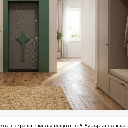
етът спира да изисква нещо от теб. Завърташ ключа 