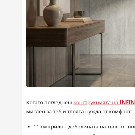
Когато погледнеш
конструкцията на
INFI
мислен за теб и твоята нужда от комфорт:
11 см крило – дебелината на твоето спо