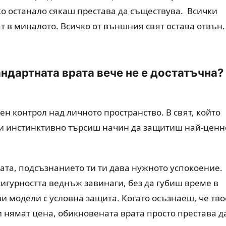
ко останало сякаш престава да съществува. Всички
т в миналото. Всичко от външния свят остава отвън.
ндартната врата вече не е достатъчна?
ен контрол над личното пространство. В свят, който
ти инстинктивно търсиш начин да защитиш най-ценн
ата, подсъзнанието ти ти дава нужното успокоение.
 сигурността веднъж завинаги, без да губиш време в
 модели с условна защита. Когато осъзнаеш, че тво
и нямат цена, обикновената врата просто престава д