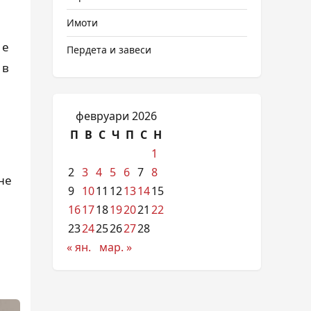
Имоти
 е
Пердета и завеси
 в
февруари 2026
П
В
С
Ч
П
С
Н
1
2
3
4
5
6
7
8
не
9
10
11
12
13
14
15
16
17
18
19
20
21
22
23
24
25
26
27
28
« ян.
мар. »