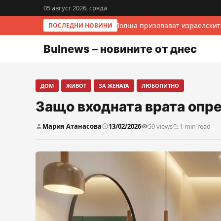
05 август 2026, сряда
Италия и Полша призовават израелските
ПОСЛЕДНИ НОВИНИ
Bulnews – новините от днес
ДОМ
ЖИВОТ
ЗА ЖЕНАТА
ЛЮБОПИТНО
Защо входната врата опре
Мария Атанасова
13/02/2026
59 views
1 min read