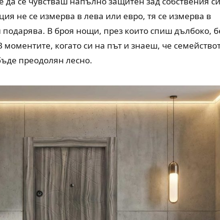
 е да се чувстваш напълно защитен зад собствения с
ция не се измерва в лева или евро, тя се измерва в
и подарява. В броя нощи, през които спиш дълбоко, б
В моментите, когато си на път и знаеш, че семейство
 бъде преодолян лесно.