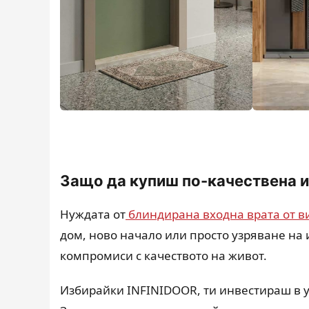
Защо да купиш по-качествена и
Нуждата от
блиндирана входна врата от ви
дом, ново начало или просто узряване на 
компромиси с качеството на живот.
Избирайки INFINIDOOR, ти инвестираш в ус