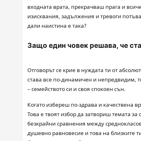
входната врата, прекрачваш прага и всич
изисквания, задължения и тревоги потъва
дали наистина е така?
Защо един човек решава, че ста
Отговорът се крие в нуждата ти от абсолют
става все по-динамичен и непредвидим, 
– семейството си и своя спокоен сън.
Когато избереш по-здрава и качествена вр
Това е твоят избор да затвориш темата за
безкрайни сравнения между среднокласови
душевно равновесие и това на близките т