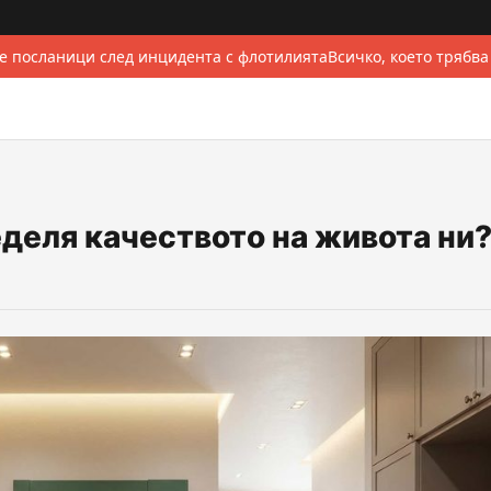
 посланици след инцидента с флотилията
Всичко, което трябва
деля качеството на живота ни