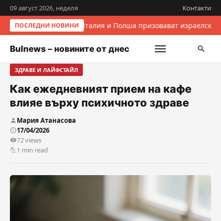
09 август 2026, неделя
Контакти
Италия и Полша призовават израелските
ПОСЛЕДНИ НОВИНИ
Bulnews – новините от днес
ЗДРАВЕ И ЛАЙФСТАЙЛ
Как ежедневният прием на кафе
влияе върху психичното здраве
Мария Атанасова
17/04/2026
72 views
1 min read