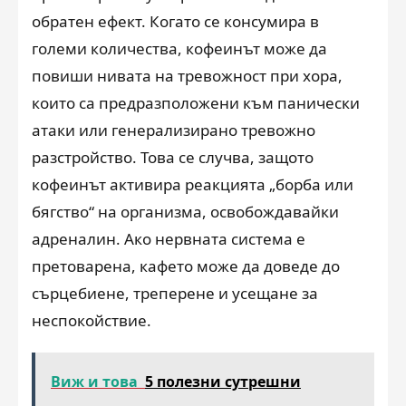
обратен ефект. Когато се консумира в
големи количества, кофеинът може да
повиши нивата на тревожност при хора,
които са предразположени към панически
атаки или генерализирано тревожно
разстройство. Това се случва, защото
кофеинът активира реакцията „борба или
бягство“ на организма, освобождавайки
адреналин. Ако нервната система е
претоварена, кафето може да доведе до
сърцебиене, треперене и усещане за
неспокойствие.
Виж и това
5 полезни сутрешни