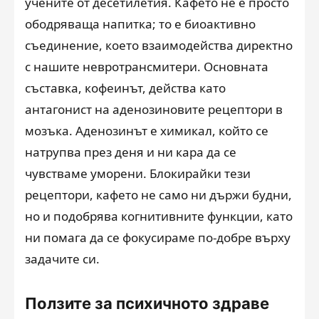
учените от десетилетия. Кафето не е просто
ободряваща напитка; то е биоактивно
съединение, което взаимодейства директно
с нашите невротрансмитери. Основната
съставка, кофеинът, действа като
антагонист на аденозиновите рецептори в
мозъка. Аденозинът е химикал, който се
натрупва през деня и ни кара да се
чувстваме уморени. Блокирайки тези
рецептори, кафето не само ни държи будни,
но и подобрява когнитивните функции, като
ни помага да се фокусираме по-добре върху
задачите си.
Ползите за психичното здраве