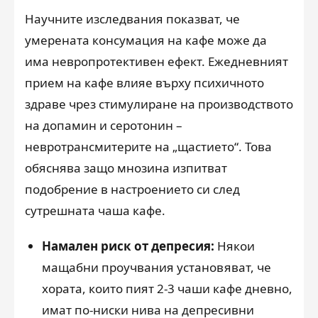
Научните изследвания показват, че
умерената консумация на кафе може да
има невропротективен ефект. Ежедневният
прием на кафе влияе върху психичното
здраве чрез стимулиране на производството
на допамин и серотонин –
невротрансмитерите на „щастието“. Това
обяснява защо мнозина изпитват
подобрение в настроението си след
сутрешната чаша кафе.
Намален риск от депресия:
Някои
мащабни проучвания установяват, че
хората, които пият 2-3 чаши кафе дневно,
имат по-ниски нива на депресивни