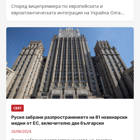
Според вицепремиера по европейската и
евроатлантическата интеграция на Украйна Олга
Стефанишина страната ѝ ще стане член на ЕС до
2030...
СВЯТ
Русия забрани разпространението на 81 новинарски
медии от ЕС, включително две български
26/06/2024