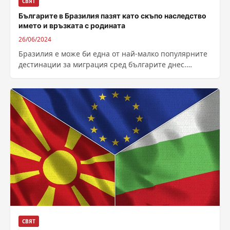
СВЯТ
Българите в Бразилия пазят като скъпо наследство
името и връзката с родината
26/06/2024
Бразилия е може би една от най-малко популярните
дестинации за миграция сред българите днес.
Самата държава няма чак толкова висок...
СВЯТ