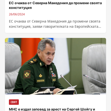
ЕС очаква от Северна Македония да промени своята
конституция
26/06/2024
ЕС очаква от Северна Македония да промени своята
конституция, заяви говорителката на Европейската
комисия Ана Писонеро. Тя бе помолена да...
СВЯТ
МНС е издал заповед за арест на Сергей Шойгу и