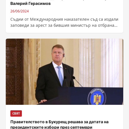
Валерий Герасимов
26/06/2024
Съдии от Международния наказателен съд са издали
заповеди за арест за бившия министър на отбраната
на Русия Сергей Шойгу и...
СВЯТ
Правителството в Букурещ решава за датата на
президентските избори през септември