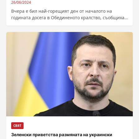
26/06/2024
Вчера е бил най-горещият ден от началото на
годината досега в Обединеното кралство, съобщиха
от Метеорологичната служба. 30 градуса бяха...
СВЯТ
Зеленски приветства размяната на украински