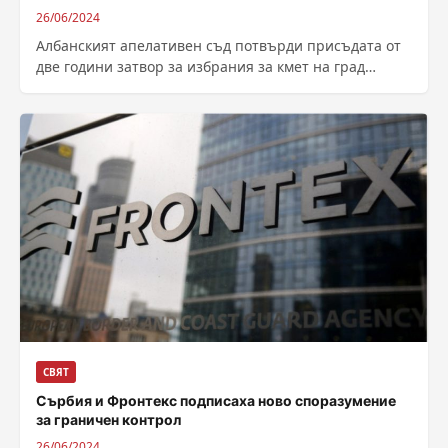
26/06/2024
Албанският апелативен съд потвърди присъдата от
две години затвор за избрания за кмет на град
Химара етнически грък Фреди Белери, съобщи...
СВЯТ
Сърбия и Фронтекс подписаха ново споразумение
за граничен контрол
26/06/2024