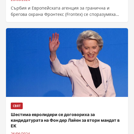
Сърбия и Европейската агенция за гранична и
брегова охрана Фронтекс (Frontex) се споразумяха
във вторник да започнат да разполагат охрана...
СВЯТ
Шестима евролидери се договориха за
кандидатурата на Фон дер Лайен за втори мандат в
ЕК
26/06/2024