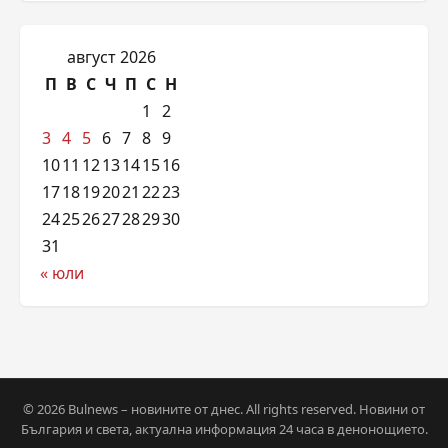
август 2026
П
В
С
Ч
П
С
Н
1
2
3
4
5
6
7
8
9
10
11
12
13
14
15
16
17
18
19
20
21
22
23
24
25
26
27
28
29
30
31
« юли
© 2026 Bulnews – новините от днес. All rights reserved. Новини от
България и света, актуална информация 24 часа в денонощието.