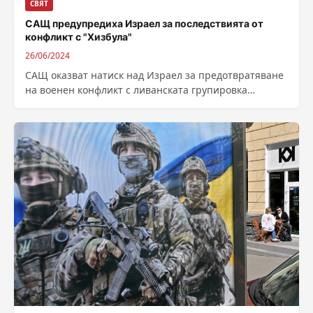
СВЯТ
САЩ предупредиха Израел за последствията от
конфликт с "Хизбула"
26/06/2024
САЩ оказват натиск над Израел за предотвратяване
на военен конфликт с ливанската групировка
„Хизбула“, който може да прерасне в нова...