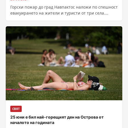
Горски пожар до град Навпактос наложи по спешност
евакуирането на жители и туристи от три села.
Градът е разположен на...
СВЯТ
25 юни е бил най-горещият ден на Острова от
началото на годината