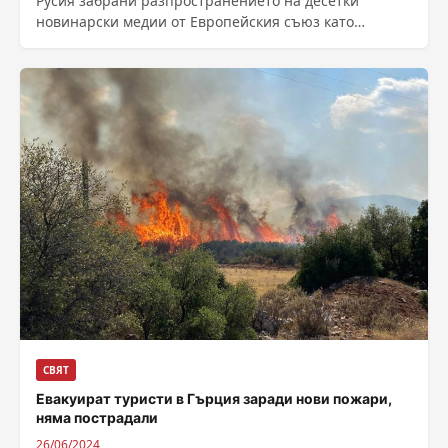
Русия забрани разпространението на десетки
новинарски медии от Европейския съюз като
ответна мярка. Сред тях са и българските „24 часа“...
СВЯТ
Евакуират туристи в Гърция заради нови пожари,
няма пострадали
26/06/2024