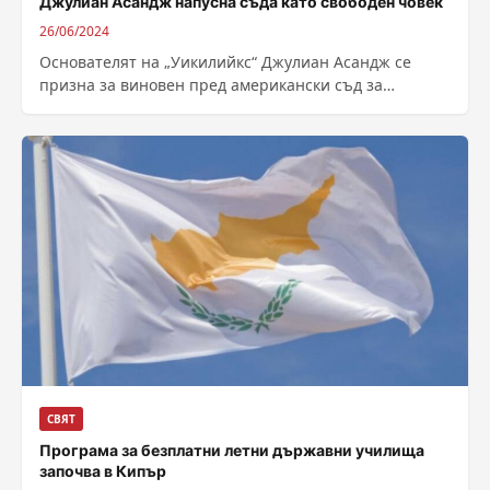
Джулиан Асандж напусна съда като свободен човек
26/06/2024
Основателят на „Уикилийкс“ Джулиан Асандж се
призна за виновен пред американски съд за
получаване и публикуване на американски военни
тайни,...
СВЯТ
Програма за безплатни летни държавни училища
започва в Кипър