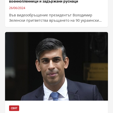
военнопленници и задържани руснаци
26/06/2024
Във видеообръщение президентът Володимир
Зеленски притветства връщането на 90 украински
военнопленници, които са били размемени за 90
задържани руснаци, като...
СВЯТ