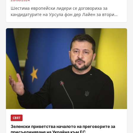
Шестима европейски лидери се договориха за
кандидатурите на Урсула фон дер Лайен за втори
мандат на Еврокомисията, Антониу Коща за...
СВЯТ
Зеленски приветства началото на преговорите за
присъединяване на Украйна към ЕС