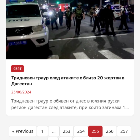
СВЯТ
Тридневен траур след атаките с близо 20 жертви в
Дагестан
25/06/2024
Тридневен траур е обявен от днес в южния руски
регион Дагестан след атаките, при които загинаха 15
полицаи и четирима...
Разделяне
« Previous
1
…
253
254
255
256
257