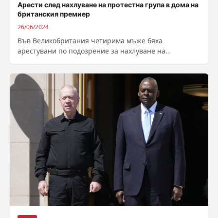
Арести след нахлуване на протестна група в дома на
британския премиер
26/06/2024
Във Великобритания четирима мъже бяха
арестувани по подозрение за нахлуване на
територията на дома на премиера Риши Сунак.
Полицията в...