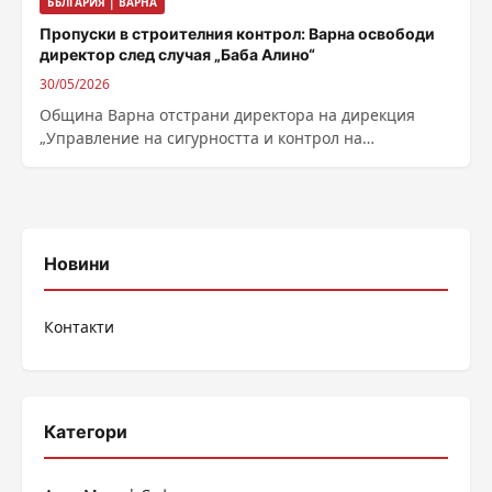
БЪЛГАРИЯ | ВАРНА
Пропуски в строителния контрол: Варна освободи
директор след случая „Баба Алино“
30/05/2026
Община Варна отстрани директора на дирекция
„Управление на сигурността и контрол на
обществения ред“ Александър Драгнев след
вътрешна проверка, свързана...
Новини
Контакти
Категори