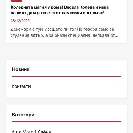
Коледната магия у дома! Весела Коледа и нека
вашият дом да свети от лампички и от смях!
03/12/2025
Декември е тук! Усещате ли го? Не говоря само за
студения вятър, а за онази специална, лепкава от
захар и...
Новини
Контакти
Категори
Авто Мото | София