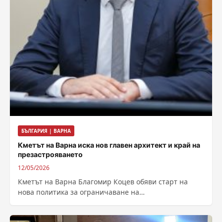
БЪЛГАРИЯ | ВАРНА
Кметът на Варна иска нов главен архитект и край на
презастрояването
12/05/2026
Кметът на Варна Благомир Коцев обяви старт на
нова политика за ограничаване на
презастрояването в морската столица. В публикация
в...