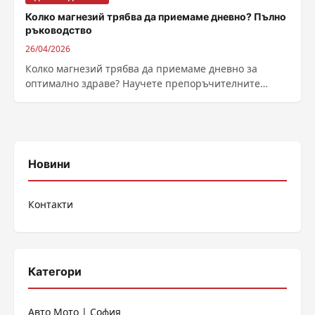
Колко магнезий трябва да приемаме дневно? Пълно
ръководство
26/04/2026
Колко магнезий трябва да приемаме дневно за
оптимално здраве? Научете препоръчителните
дневни дози, източници на магнезий и симптоми на
дефицит в нашето ръководство.
Новини
Контакти
Категори
Авто Мото | София