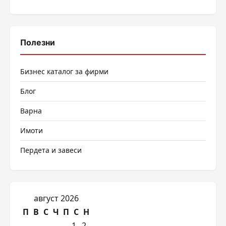
Полезни
Бизнес каталог за фирми
Блог
Варна
Имоти
Пердета и завеси
август 2026
П
В
С
Ч
П
С
Н
1
2