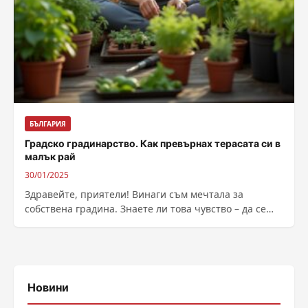
БЪЛГАРИЯ
Градско градинарство. Как превърнах терасата си в
малък рай
30/01/2025
Здравейте, приятели! Винаги съм мечтала за
собствена градина. Знаете ли това чувство – да се
събудиш сутрин, да излезеш на...
Новини