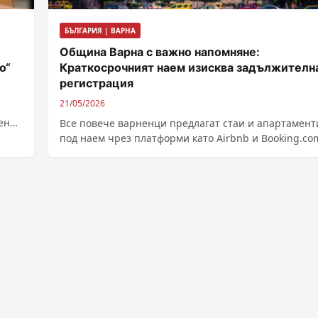
БЪЛГАРИЯ | ВАРНА
Община Варна с важно напомняне:
о“
Краткосрочният наем изисква задължителн
регистрация
21/05/2026
вения
Все повече варненци предлагат стаи и апартамент
,
под наем чрез платформи като Airbnb и Booking.co
но мнозина го правят без...