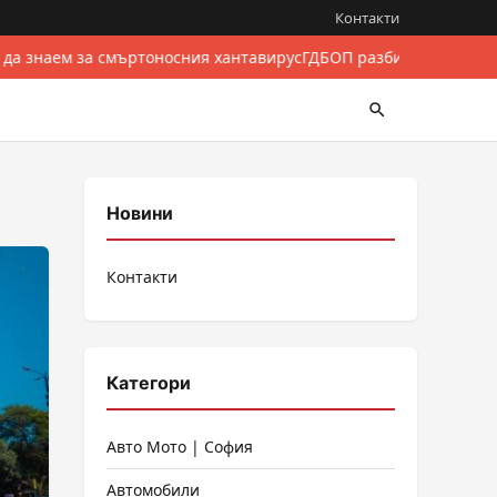
Контакти
 да знаем за смъртоносния хантавирус
ГДБОП разби международе
Новини
Контакти
Категори
Авто Мото | София
Автомобили