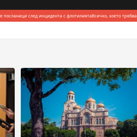
е посланици след инцидента с флотилията
Всичко, което трябва