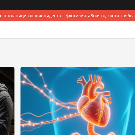
е посланици след инцидента с флотилията
Всичко, което трябва