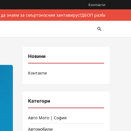
Контакти
 да знаем за смъртоносния хантавирус
ГДБОП разби международе
Новини
Контакти
Категори
Авто Мото | София
Автомобили