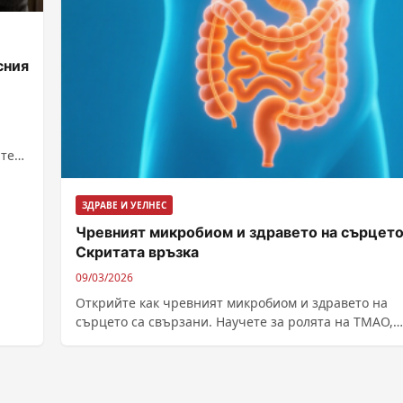
сния
ите
ЗДРАВЕ И УЕЛНЕС
Чревният микробиом и здравето на сърцето
Скритата връзка
09/03/2026
Открийте как чревният микробиом и здравето на
сърцето са свързани. Научете за ролята на TMAO,
възпаленията и как храната предпазва сърдечно-
съдовата система.