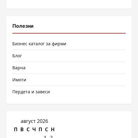
Полезни
Бизнес каталог за фирми
Блог
Варна
Имоти
Пердета и завеси
август 2026
П
В
С
Ч
П
С
Н
1
2