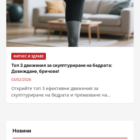
ФИТНЕС И ЗДРАВЕ
Топ 3 движения за скулптуриране на бедрата:
Довиждане, бричове!
03/02/2026
Открийте топ 3 ефективни движения за
скулптуриране на бедрата и премахване на
бричовете. С 10 минути на ден ще постигнете
стегнати крака. Започнете сега!
Новини