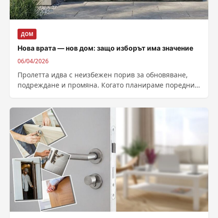
ДОМ
Нова врата — нов дом: защо изборът има значение
06/04/2026
Пролетта идва с неизбежен порив за обновяване,
подреждане и промяна. Когато планираме поредния
ремонт, често се фокусираме върху цвета на...