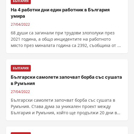
БЪЛГАРИЯ
На 4 работни дни един работник в България
умира
27/04/2022
68 души са загинали при трудови злополуки през
2021 година, а общо инцидентите на работното
място през миналата година са 2392, съобщиха от ...
БЪЛГАРИЯ
Български самолети започват борба със сушата
в Румъния
27/04/2022
Български самолети започват борба със сушата в
Румъния. Става дума за уникален проект между
България и Румъния, който ще продължи 20 дни в
района на ......