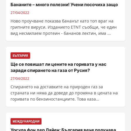
Бананите – много полезни! Учени посочиха защо
27/04/2022
Ново проучване показва бананът като топ враг на
грипните вируси. Изданието ETNT съобщи, че един
вид несмилаем протеин - бананов лектин, има ...
БЪЛГАРИЯ
Ще се повишат ли цените на горивата у нас
заради спирането на газа от Русия?
27/04/2022
Спирането на доставките на природен газ за
страната ни няма да доведе до промяна в цената на
горивата по бензиностанциите. Това каза
председателят ......
МЕЖДУНАРОДНИ
Урсула фон дер Лайен: България вече получава