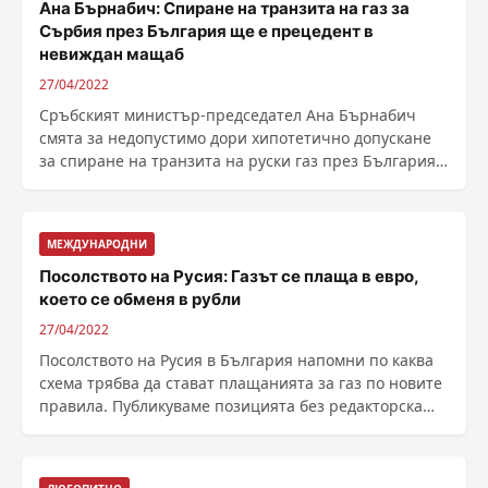
Ана Бърнабич: Спиране на транзита на газ за
Сърбия през България ще е прецедент в
невиждан мащаб
27/04/2022
Сръбският министър-председател Ана Бърнабич
смята за недопустимо дори хипотетично допускане
за спиране на транзита на руски газ през България.
Това ......
МЕЖДУНАРОДНИ
Посолството на Русия: Газът се плаща в евро,
което се обменя в рубли
27/04/2022
Посолството на Русия в България напомни по каква
схема трябва да стават плащанията за газ по новите
правила. Публикуваме позицията без редакторска
......