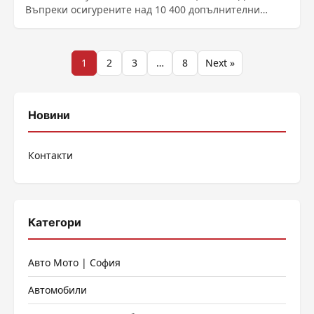
Въпреки осигурените над 10 400 допълнителни
места през периода......
Разделяне
1
2
3
…
8
Next »
на
публикациите
Новини
на
Контакти
страници
Категори
Авто Мото | София
Автомобили