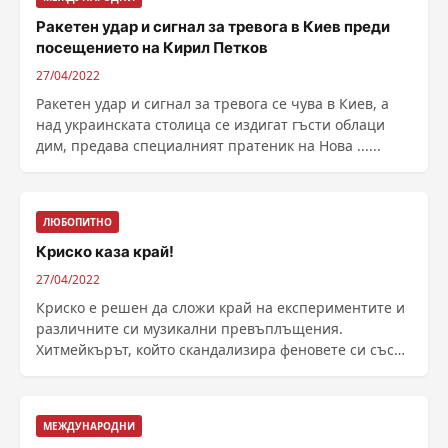
Ракетен удар и сигнал за тревога в Киев преди
посещението на Кирил Петков
27/04/2022
Ракетен удар и сигнал за тревога се чува в Киев, а
над украинската столица се издигат гъсти облаци
дим, предава специалният пратеник на Нова ......
ЛЮБОПИТНО
Криско каза край!
27/04/2022
Криско е решен да сложи край на експериментите и
различните си музикални превъплъщения.
Хитмейкърът, който скандализира феновете си със
забежките в ......
МЕЖДУНАРОДНИ