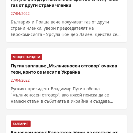
газ от други страни членки
27/04/2022
България и Полша вече получават газ от други
страни членки, увери председателят на
Еврокомисията - Урсула фон дер Лайен. Действа се
на 3 нива. На ......
МЕЖДУНАРОДНИ
Путин заплаши: „Мълниеносен отговор“ очаква
тези, които се месят в Украйна
27/04/2022
Руският президент Владимир Путин обеща
"мълниеносен отговор“, ако някой поиска да се
намеси отвън в събитията в Украйна и създава
стратегическа ......
БЪЛГАРИЯ
Вицепремиерът Караджов: Няма да отстъпя от