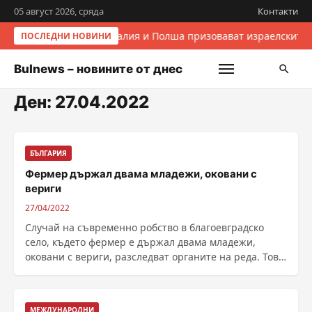
05 август 2026, сряда
Контакти
Италия и Полша призовават израелските 
ПОСЛЕДНИ НОВИНИ
Bulnews – новините от днес
Ден:
27.04.2022
БЪЛГАРИЯ
Фермер държал двама младежи, оковани с
вериги
27/04/2022
Случай на съвременно робство в благоевградско
село, където фермер е държал двама младежи,
оковани с вериги, разследват органите на реда. Това
......
МЕЖДУНАРОДНИ