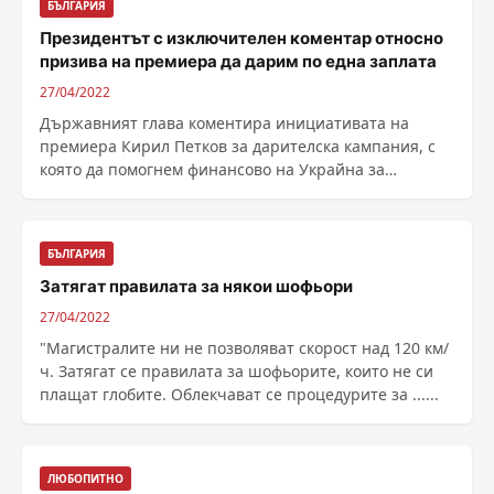
БЪЛГАРИЯ
Президентът с изключителен коментар относно
призива на премиера да дарим по една заплата
27/04/2022
Държавният глава коментира инициативата на
премиера Кирил Петков за дарителска кампания, с
която да помогнем финансово на Украйна за
закупуване на ......
БЪЛГАРИЯ
Затягат правилата за някои шофьори
27/04/2022
"Магистралите ни не позволяват скорост над 120 км/
ч. Затягат се правилата за шофьорите, които не си
плащат глобите. Облекчават се процедурите за ......
ЛЮБОПИТНО