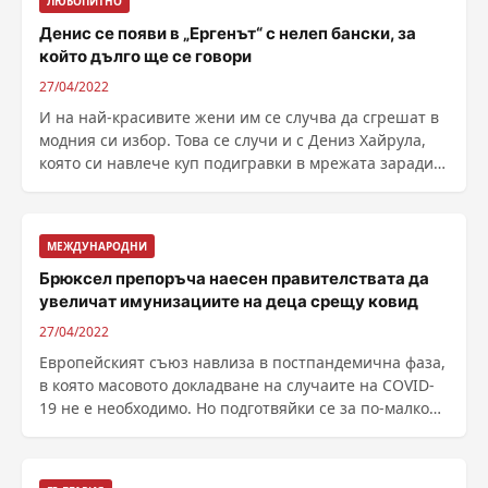
ЛЮБОПИТНО
Денис се появи в „Ергенът“ с нелеп бански, за
който дълго ще се говори
27/04/2022
И на най-красивите жени им се случва да сгрешат в
модния си избор. Това се случи и с Дениз Хайрула,
която си навлече куп подигравки в мрежата заради
......
МЕЖДУНАРОДНИ
Брюксел препоръча наесен правителствата да
увеличат имунизациите на деца срещу ковид
27/04/2022
Европейският съюз навлиза в постпандемична фаза,
в която масовото докладване на случаите на COVID-
19 не е необходимо. Но подготвяйки се за по-малко
......