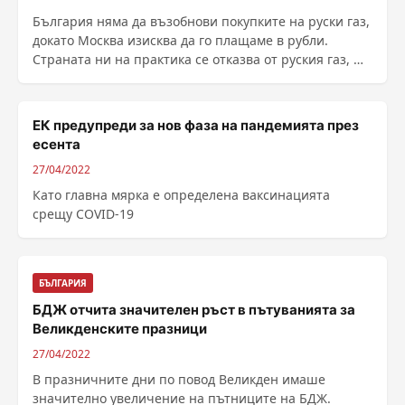
България няма да възобнови покупките на руски газ,
докато Москва изисква да го плащаме в рубли.
Страната ни на практика се отказва от руския газ, ще
разчита на алтернативни доставки и няма да
поднови договора с "Газпром". Това ...
ЕК предупреди за нов фаза на пандемията през
есента
27/04/2022
Като главна мярка е определена ваксинацията
срещу COVID-19
БЪЛГАРИЯ
БДЖ отчита значителен ръст в пътуванията за
Великденските празници
27/04/2022
В празничните дни по повод Великден имаше
значително увеличение на пътниците на БДЖ.