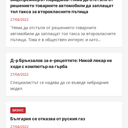
решението товарните автомобили да заплащат
тол такса за второкласните пътища
27/04/2022
"Няма да отстъпя от решението товарните
автомобили да заплащат тол такса за второкласните
пътища. Това е в обществен интерес и като
министър ......
Д-р Брънзалов за е-рецептите: Никой лекар не
ходи с компютър на гърба
27/04/2022
Специалистът се надява да се въведе хибридния
модел
БИЗНЕС
България се отказва от руския газ
27/04/2022