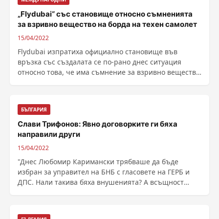
„Flydubai“ със становище относно съмненията
за взривно вещество на борда на техен самолет
15/04/2022
Flydubai изпратиха официално становище във
връзка със създалата се по-рано днес ситуация
относно това, че има съмнение за взривно вещество
на борда ......
БЪЛГАРИЯ
Слави Трифонов: Явно договорките ги бяха
направили други
15/04/2022
"Днес Любомир Каримански трябваше да бъде
избран за управител на БНБ с гласовете на ГЕРБ и
ДПС. Нали такива бяха внушенията? А всъщност
какво ......