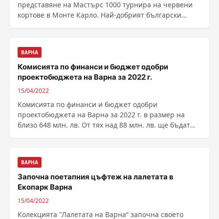
представяне на Мастърс 1000 турнира на червени
кортове в Монте Карло. Най-добрият български
тенисист записа ......
ВАРНА
Комисията по финанси и бюджет одобри
проектобюджета на Варна за 2022 г.
15/04/2022
Комисията по финанси и бюджет одобри
проектобюджета на Варна за 2022 г. в размер на
близо 648 млн. лв. От тях над 88 млн. лв. ще бъдат
осигурени по ......
ВАРНА
Започна поетапния цъфтеж на лалетата в
Екопарк Варна
15/04/2022
Колекцията "Лалетата на Варна“ започна своето