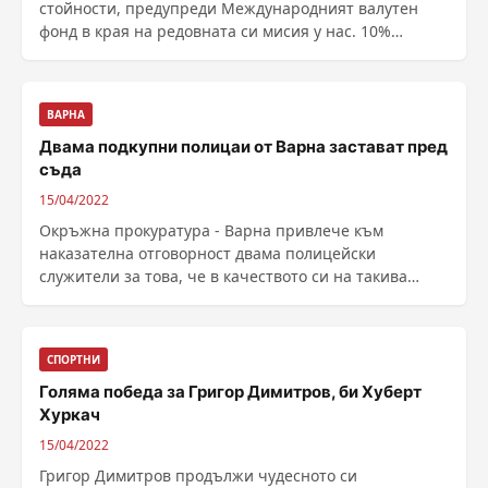
стойности, предупреди Международният валутен
фонд в края на редовната си мисия у нас. 10%
годишна инфлация отчете НСИ Растежът на
икономиката ще бъде около 3 %, колкото се очаква
да...
ВАРНА
Двама подкупни полицаи от Варна застават пред
съда
15/04/2022
Окръжна прокуратура - Варна привлече към
наказателна отговорност двама полицейски
служители за това, че в качеството си на такива
поискали и приели ......
СПОРТНИ
Голяма победа за Григор Димитров, би Хуберт
Хуркач
15/04/2022
Григор Димитров продължи чудесното си