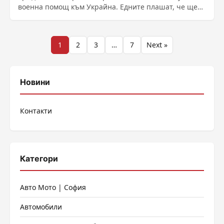
военна помощ към Украйна. Едните плашат, че ще
......
Разделяне
1
2
3
…
7
Next »
на
публикациите
Новини
на
Контакти
страници
Категори
Авто Мото | София
Автомобили