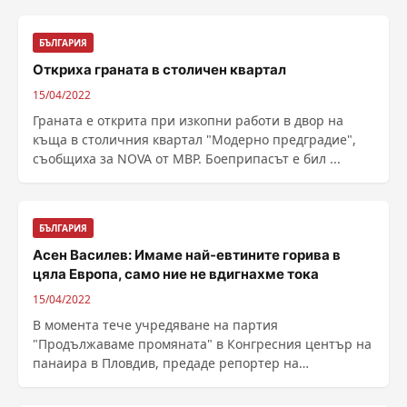
БЪЛГАРИЯ
Откриха граната в столичен квартал
15/04/2022
Граната е открита при изкопни работи в двор на
къща в столичния квартал "Модерно предградие",
съобщиха за NOVA от МВР. Боеприпасът е бил ...
БЪЛГАРИЯ
Асен Василев: Имаме най-евтините горива в
цяла Европа, само ние не вдигнахме тока
15/04/2022
В момента тече учредяване на партия
"Продължаваме промяната" в Конгресния център на
панаира в Пловдив, предаде репортер на
Plovdiv24.bg. ...