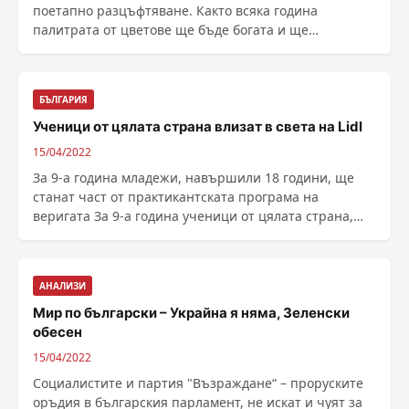
поетапно разцъфтяване. Както всяка година
палитрата от цветове ще бъде богата и ще
приветства ......
БЪЛГАРИЯ
Ученици от цялата страна влизат в света на Lidl
15/04/2022
За 9-а година младежи, навършили 18 години, ще
станат част от практикантската програма на
веригата За 9-а година ученици от цялата страна,
навършили ......
АНАЛИЗИ
Мир по български – Украйна я няма, Зеленски
обесен
15/04/2022
Социалистите и партия "Възраждане“ – проруските
оръдия в българския парламент, не искат и чуят за