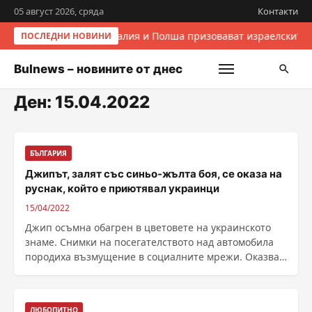
05 август 2026, сряда
Контакти
Италия и Полша призовават израелските 
ПОСЛЕДНИ НОВИНИ
Bulnews – новините от днес
Ден:
15.04.2022
БЪЛГАРИЯ
Джипът, залят със синьо-жълта боя, се оказа на
руснак, който е приютявал украинци
15/04/2022
Джип осъмна обагрен в цветовете на украинското
знаме. Снимки на посегателството над автомобила
породиха възмущение в социалните мрежи. Оказва
се, че ......
ЛЮБОПИТНО