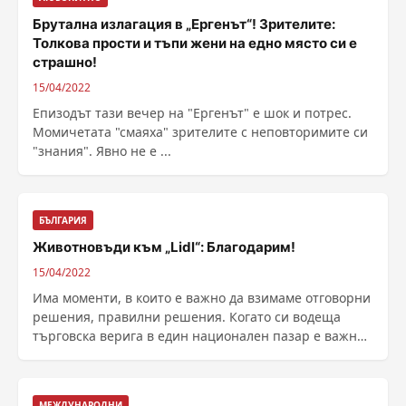
Брутална излагация в „Ергенът“! Зрителите:
Толкова прости и тъпи жени на едно място си е
страшно!
15/04/2022
Епизодът тази вечер на "Ергенът" е шок и потрес.
Момичетата "смаяха" зрителите с неповторимите си
"знания". Явно не е ...
БЪЛГАРИЯ
Животновъди към „Lidl“: Благодарим!
15/04/2022
Има моменти, в които е важно да взимаме отговорни
решения, правилни решения. Когато си водеща
търговска верига в един национален пазар е важно
да ......
МЕЖДУНАРОДНИ