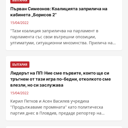
БЪЛГАРИЯ
Първан Симеонов: Коалицията заприлича на
кабинета „Борисов 2“
15/04/2022
"Тази коалиция заприличва на парламент в
парламента със свои вътрешни опозиции,
ултиматуми, ситуационни мнозинства. Прилича на
втория мандат на ......
БЪЛГАРИЯ
Лидерът на ПП: Ние сме първите, които ще си
тръгнем от тази игра по-бедни, отколкото сме
влезли, но си заслужава
15/04/2022
Кирил Петков и Асен Василев учредиха
"Продължаваме промяната" като политическа
партия днес в Пловдив, предаде репортер на
Plovdiv24.bg ...