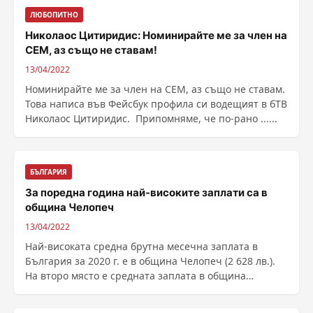
ЛЮБОПИТНО
Николаос Цитиридис: Номинирайте ме за член на
СЕМ, аз също не ставам!
13/04/2022
Номинирайте ме за член на СЕМ, аз също не ставам.
Това написа във Фейсбук профила си водещият в бТВ
Николаос Цитиридис. Припомняме, че по-рано ......
БЪЛГАРИЯ
За поредна година най-високите заплати са в
община Челопеч
13/04/2022
Най-високата средна брутна месечна заплата в
България за 2020 г. е в община Челопеч (2 628 лв.).
На второ място е средната заплата в община
Козлодуй......