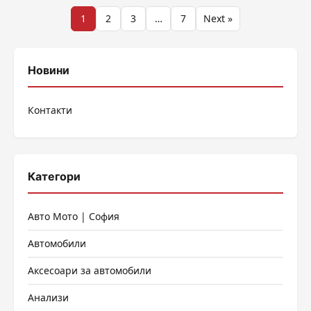
Разделяне
1
2
3
…
7
Next »
на
публикациите
Новини
на
Контакти
страници
Категори
Авто Мото | София
Автомобили
Аксесоари за автомобили
Анализи