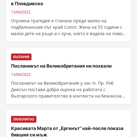
в Пловдивско
13/04/2022
Огромна трагедия е станала преди малко на
подбалканския път край Сопот. Жена на 55 години с
малко дете на ръце и с куче, което е водела на повод
е ......
БЪЛГАРИЯ
Посланикът на Великобритания ни похвали
13/04/2022
Посланикът на Великобритания у нас Н. Пр. Роб
Диксън постави добра оценка на работата с
българското правителство в контекста на бежанската
криза, ......
ЛЮБОПИТНО
Красивата Марта от „Ергенът“ най-после показа
бившия си мъж