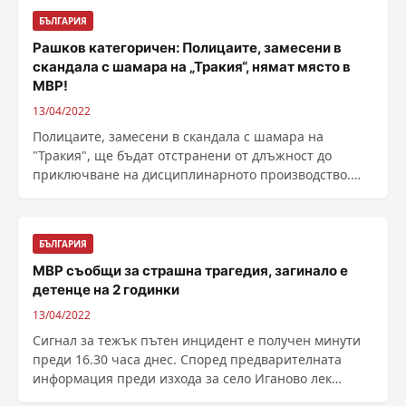
БЪЛГАРИЯ
Рашков категоричен: Полицаите, замесени в
скандала с шамара на „Тракия“, нямат място в
МВР!
13/04/2022
Полицаите, замесени в скандала с шамара на
"Тракия", ще бъдат отстранени от длъжност до
приключване на дисциплинарното производство.
Това ......
БЪЛГАРИЯ
МВР съобщи за страшна трагедия, загинало е
детенце на 2 годинки
13/04/2022
Сигнал за тежък пътен инцидент е получен минути
преди 16.30 часа днес. Според предварителната
информация преди изхода за село Иганово лек
автомобил ......