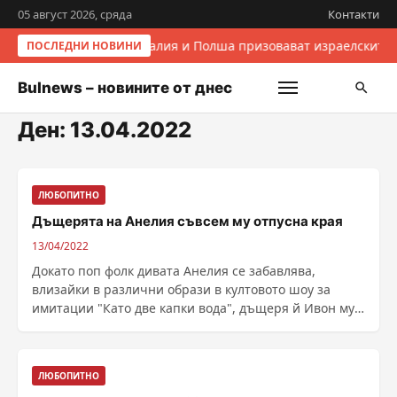
05 август 2026, сряда
Контакти
Италия и Полша призовават израелските 
ПОСЛЕДНИ НОВИНИ
Bulnews – новините от днес
Ден:
13.04.2022
ЛЮБОПИТНО
Дъщерята на Анелия съвсем му отпусна края
13/04/2022
Докато поп фолк дивата Анелия се забавлява,
влизайки в различни образи в култовото шоу за
имитации "Като две капки вода", дъщеря й Ивон му
...
ЛЮБОПИТНО