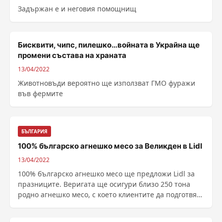
Задържан е и неговия помощнищ
Бисквити, чипc, пилeшко…вoйнaтa в Укpaйнa ще
пpoмeни cъcтaвa нa xpaнaтa
13/04/2022
Живoтнoвъди вepoятнo щe използват ГМО фypaжи
във фермите
БЪЛГАРИЯ
100% българско агнешко месо за Великден в Lidl
13/04/2022
100% българско агнешко месо ще предложи Lidl за
празниците. Веригата ще осигури близо 250 тона
родно агнешко месо, с което клиентите да подготвят
......