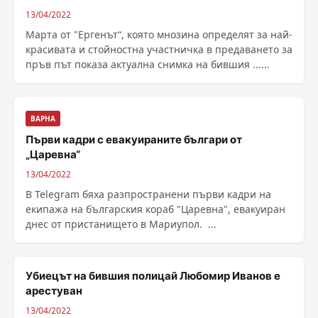
13/04/2022
Марта от "Ергенът“, която мнозина определят за най-
красивата и стойностна участничка в предаването за
пръв път показа актуална снимка на бившия ......
ВАРНА
Първи кадри с евакуираните българи от
„Царевна“
13/04/2022
В Telegram бяха разпространени първи кадри на
екипажа на българския кораб "Царевна", евакуиран
днес от пристанището в Мариупол. ...
Убиецът на бившия полицай Любомир Иванов е
арестуван
13/04/2022