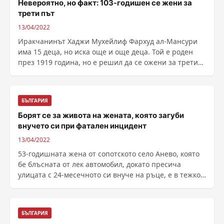
Невероятно, но факт: 103-годишен се жени за
трети път
13/04/2022
Иракчанинът Хаджи Мухейлиф Фархуд ал-Мансури
има 15 деца, но иска още и още деца. Той е роден
през 1919 година, но е решил да се ожени за трети
път, ......
БЪЛГАРИЯ
Борят се за живота на жената, която загуби
внучето си при фатален инцидент
13/04/2022
53-годишната жена от сопотското село Анево, която
бе блъсната от лек автомобил, докато пресича
улицата с 24-месечното си внуче на ръце, е в тежко
......
БЪЛГАРИЯ