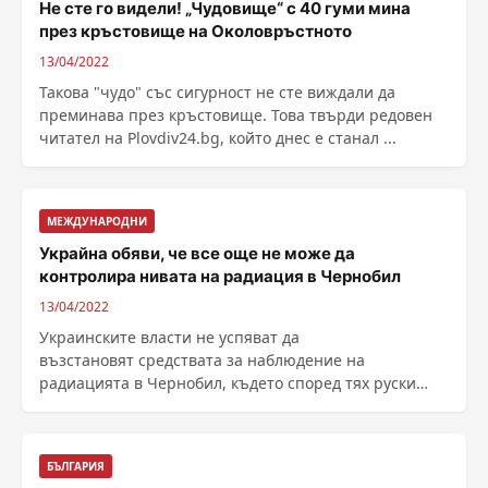
Не сте го видели! „Чудовище“ с 40 гуми мина
през кръстовище на Околовръстното
13/04/2022
Такова "чудо" със сигурност не сте виждали да
преминава през кръстовище. Това твърди редовен
читател на Plovdiv24.bg, който днес е станал ...
МЕЖДУНАРОДНИ
Украйна обяви, че все още не може да
контролира нивата на радиация в Чернобил
13/04/2022
Украинските власти не успяват да
възстановят средствата за наблюдение на
радиацията в Чернобил, където според тях руски
войници са създали мрежа от ......
БЪЛГАРИЯ