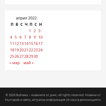
април 2022
П
В
С
Ч
П
С
Н
1
2
3
4
5
6
7
8
9
10
11
12
13
14
15
16
17
18
19
20
21
22
23
24
25
26
27
28
29
30
« мар.
май »
© 2026 Bulnews – новините от днес. All rights reserved. Новини от
България и света, актуална информация 24 часа в денонощието.