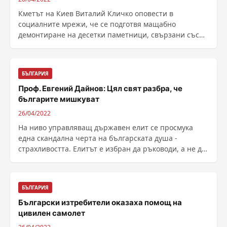
Кметът на Киев Виталий Кличко оповести в
социалните мрежи, че се подготвя мащабно
демонтиране на десетки паметници, свързани със
Съветския съюз. Също ......
БЪЛГАРИЯ
Проф. Евгений Дайнов: Цял свят разбра, че
българите мишкуват
26/04/2022
На ниво управляващ държавен елит се просмука
една скандална черта на българската душа -
страхливостта. Елитът е избран да ръководи, а не да
се ......
БЪЛГАРИЯ
Български изтребители оказаха помощ на
цивилен самолет