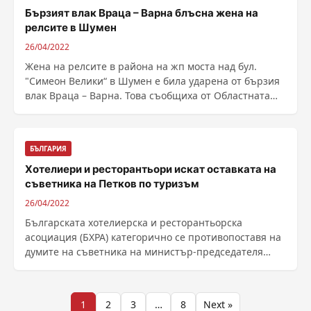
Бързият влак Враца – Варна блъсна жена на
релсите в Шумен
26/04/2022
Жена на релсите в района на жп моста над бул.
"Симеон Велики“ в Шумен е била ударена от бързия
влак Враца – Варна. Това съобщиха от Областната
......
БЪЛГАРИЯ
Хотелиери и ресторантьори искат оставката на
съветника на Петков по туризъм
26/04/2022
Българската хотелиерска и ресторантьорска
асоциация (БХРА) категорично се противопоставя на
думите на съветника на министър-председателя
Кирил Петков......
Разделяне
1
2
3
…
8
Next »