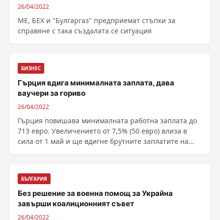
26/04/2022
МЕ, БЕХ и "Булгаргаз" предприемат стъпки за
справяне с така създалата се ситуация
БИЗНЕС
Гърция вдига минималната заплата, дава
ваучери за гориво
26/04/2022
Гърция повишава минималната работна заплата до
713 евро. Увеличението от 7,5% (50 евро) влиза в
сила от 1 май и ще вдигне брутните заплатите на
приблизително 650 000 служители. Нетната им
заплата на практика ще се увеличи до 6...
БЪЛГАРИЯ
Без решение за военна помощ за Украйна
завърши коалиционният съвет
26/04/2022