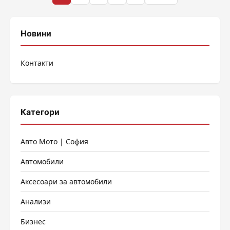
на
публикациите
Новини
на
Контакти
страници
Категори
Авто Мото | София
Автомобили
Аксесоари за автомобили
Анализи
Бизнес