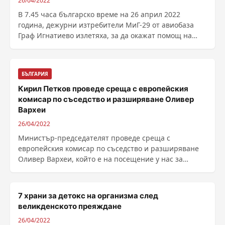
26/04/2022
В 7.45 часа българско време на 26 април 2022
година, дежурни изтребители МиГ-29 от авиобаза
Граф Игнатиево излетяха, за да окажат помощ на
арменски ......
БЪЛГАРИЯ
Кирил Петков проведе среща с европейския
комисар по съседство и разширяване Оливер
Вархеи
26/04/2022
Министър-председателят проведе среща с
европейския комисар по съседство и разширяване
Оливер Вархеи, който е на посещение у нас за
участие във форум, ......
7 храни за детокс на организма след
великденското преяждане
26/04/2022