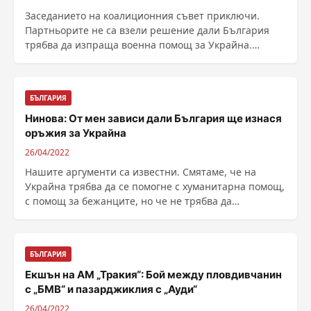
Заседанието на коалиционния съвет приключи.
Партньорите не са взели решение дали България
трябва да изпраща военна помощ за Украйна.
"Темата ......
БЪЛГАРИЯ
Нинова: Oт мен зависи дали България ще изнася
оръжия за Украйна
26/04/2022
Нашите аргументи са известни. Смятаме, че на
Украйна трябва да се помогне с хуманитарна помощ,
с помощ за бежанците, но че не трябва да
предоставяме ......
БЪЛГАРИЯ
Екшън на АМ „Тракия“: Бой между пловдивчанин
с „БМВ“ и пазарджиклия с „Ауди“
26/04/2022