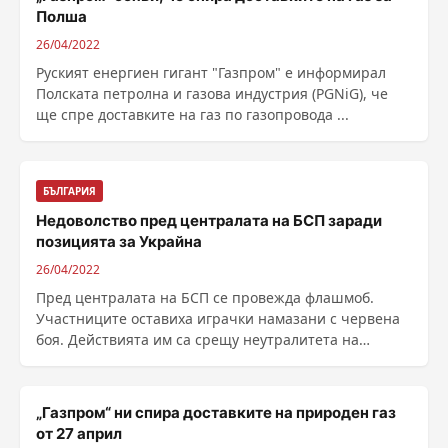
Полша
26/04/2022
Руският енергиен гигант "Газпром" е информирал
Полската петролна и газова индустрия (PGNiG), че
ще спре доставките на газ по газопровода ...
БЪЛГАРИЯ
Недоволство пред централата на БСП заради
позицията за Украйна
26/04/2022
Пред централата на БСП се провежда флашмоб.
Участниците оставиха играчки намазани с червена
боя. Действията им са срещу неутралитета на
левицата, ......
„Газпром“ ни спира доставките на природен газ
от 27 април