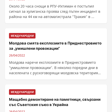
Около 20 часа снощи в РПУ-Ихтиман е постъпил
сигнал за хулиганска проява след пътен инцидент в
района на 44 км на автомагистрала "Тракия" в ...
МЕЖДУНАРОДНИ
Молдова смята експлозиите в Приднестровието
за „умишлени провокации“
26/04/2022
Молдова нарече експлозиите в Приднестровието
"умишлени провокации". В няколко поредни дни в
населената с рускоговорящи молдовска територия
......
МЕЖДУНАРОДНИ
Мащабно демонтиране на паметници, свързани
със Съветския съюз в Украйна
26/04/2022