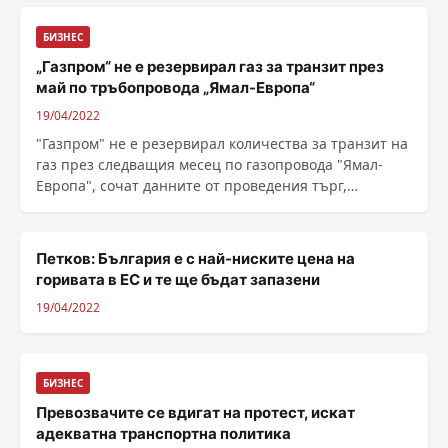
БИЗНЕС
„Газпром“ не е резервирал газ за транзит през
май по тръбопровода „Ямал-Европа“
19/04/2022
"Газпром" не е резервирал количества за транзит на
газ през следващия месец по газопровода "Ямал-
Европа", сочат данните от проведения търг,
съобщава Ройтерс. Страх в Германия: Спирането на
руския газ ще причини икономически щет...
Петков: България е с най-ниските цена на
горивата в ЕС и те ще бъдат запазени
19/04/2022
БИЗНЕС
Превозвачите се вдигат на протест, искат
адекватна транспортна политика