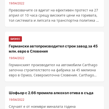
19/04/2022
Превозвачите се вдигат на ефективен протест на 27
април от 10 часа срещу високите цени на горивата,
тол системата и липсата на транспортна политика от
страна на правителството. Това обявиха
представителите на транспортния секто...
БИЗНЕС
Германски автопроизводител строи завод за 45
млн. евро в Словения
19/04/2022
Германският производител на автомобили Carthago
започна строителството на фабрика за 45 милиона
евро в Ормоз, Североизточна Словения. Carthago
планира да започне производството в новата
фабрика през 2023 г., когато ще бъдат на...
Шофьор с 2.66 промила алкохол отива в съда
19/04/2022
Случаят е от ноември миналата година