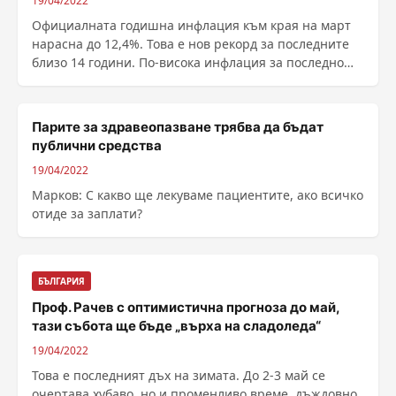
19/04/2022
Официалната годишна инфлация към края на март
нарасна до 12,4%. Това е нов рекорд за последните
близо 14 години. По-висока инфлация за последно
имаше през 2008 г., когато световната финансова
криза достигна България. Очаква ни ...
Парите за здравеопазване трябва да бъдат
публични средства
19/04/2022
Марков: С какво ще лекуваме пациентите, ако всичко
отиде за заплати?
БЪЛГАРИЯ
Проф. Рачев с оптимистична прогноза до май,
тази събота ще бъде „върха на сладоледа“
19/04/2022
Това е последният дъх на зимата. До 2-3 май се
очертава хубаво, но и променливо време, дъждовно