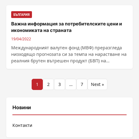
БЪЛГАРИЯ
Важна информация за потребителските цени и
икономиката на страната
19/04/2022
Международният валутен фонд (МВФ) преразгледа
низходящо прогнозата си за темпа на нарастване на
реалния брутен вътрешен продукт (БВП) на
България за ......
Разделяне
1
2
3
…
7
Next »
на
публикациите
Новини
на
Контакти
страници