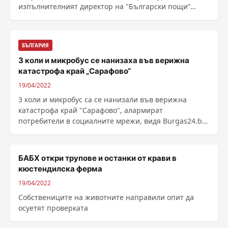
изпълнителният директор на "Български пощи“
Деян ......
БЪЛГАРИЯ
3 коли и микробус се нанизаха във верижна
катастрофа край „Сарафово“
19/04/2022
3 коли и микробус са се нанизали във верижна
катастрофа край "Сарафово", алармират
потребители в социалните мрежи, видя Burgas24.bg.
...
БАБХ откри трупове и останки от крави в
кюстендилска ферма
19/04/2022
Собствениците на животните направили опит да
осуетят проверката