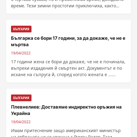
време. Тези зимни простотии приключиха, както
казва ......
БЪЛГАРИЯ
Българка се бори 17 години, за да докаже, че не е
мъртва
19/04/2022
17 години жена се бори да докаже, че не е починала,
въпреки издадения й смъртен акт. Документът е по
искане на съпруга й, според когото жената е ......
БЪЛГАРИЯ
Плевнелиев: Доставяме индиректно оръжия на
Украйна
19/04/2022
Имам притеснение защо американският министър
на отбраната не се срещна с Румен Радев. Тази